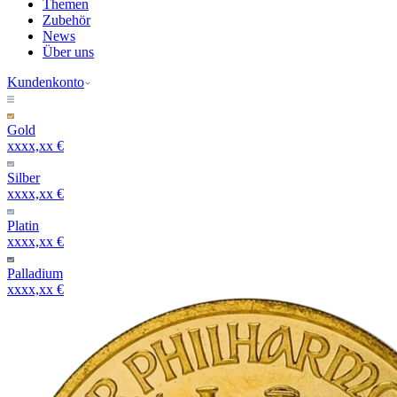
Themen
Zubehör
News
Über uns
Kundenkonto
Gold
xxxx,xx €
Silber
xxxx,xx €
Platin
xxxx,xx €
Palladium
xxxx,xx €