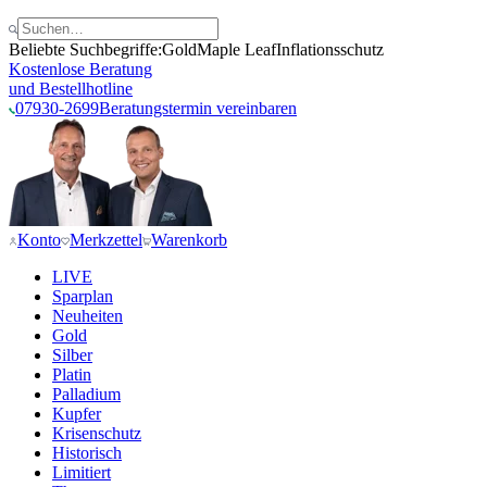
Beliebte Suchbegriffe:
Gold
Maple Leaf
Inflationsschutz
Kostenlose Beratung
und Bestellhotline
07930-2699
Beratungstermin vereinbaren
Konto
Merkzettel
Warenkorb
LIVE
Sparplan
Neuheiten
Gold
Silber
Platin
Palladium
Kupfer
Krisenschutz
Historisch
Limitiert