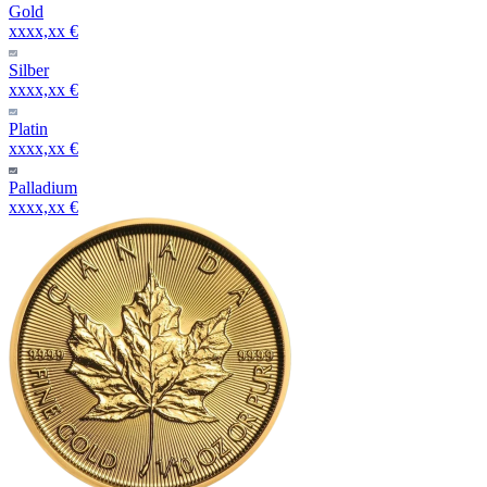
Gold
xxxx,xx €
Silber
xxxx,xx €
Platin
xxxx,xx €
Palladium
xxxx,xx €