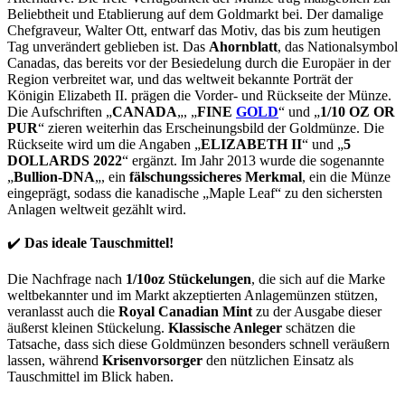
Beliebtheit und Etablierung auf dem Goldmarkt bei. Der damalige
Chefgraveur, Walter Ott, entwarf das Motiv, das bis zum heutigen
Tag unverändert geblieben ist. Das
Ahornblatt
, das Nationalsymbol
Canadas, das bereits vor der Besiedelung durch die Europäer in der
Region verbreitet war, und das weltweit bekannte Porträt der
Königin Elizabeth II. prägen die Vorder- und Rückseite der Münze.
Die Aufschriften „
CANADA
„, „
FINE
GOLD
“ und „
1/10 OZ OR
PUR
“ zieren weiterhin das Erscheinungsbild der Goldmünze. Die
Rückseite wird um die Angaben „
ELIZABETH II
“ und „
5
DOLLARDS 2022
“ ergänzt. Im Jahr 2013 wurde die sogenannte
„
Bullion-DNA
„, ein
fälschungssicheres Merkmal
, ein die Münze
eingeprägt, sodass die kanadische „Maple Leaf“ zu den sichersten
Anlagen weltweit gezählt wird.
✔️
Das ideale Tauschmittel!
Die Nachfrage nach
1/10oz Stückelungen
, die sich auf die Marke
weltbekannter und im Markt akzeptierten Anlagemünzen stützen,
veranlasst auch die
Royal Canadian Mint
zu der Ausgabe dieser
äußerst kleinen Stückelung.
Klassische Anleger
schätzen die
Tatsache, dass sich diese Goldmünzen besonders schnell veräußern
lassen, während
Krisenvorsorger
den nützlichen Einsatz als
Tauschmittel im Blick haben.