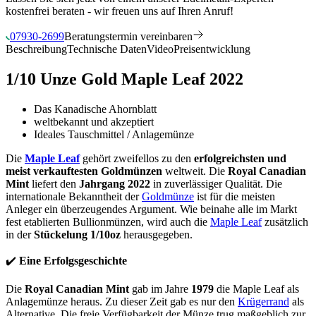
kostenfrei beraten - wir freuen uns auf Ihren Anruf!
07930-2699
Beratungstermin vereinbaren
Beschreibung
Technische Daten
Video
Preisentwicklung
1/10 Unze Gold Maple Leaf 2022
Das Kanadische Ahornblatt
weltbekannt und akzeptiert
Ideales Tauschmittel / Anlagemünze
Die
Maple Leaf
gehört zweifellos zu den
erfolgreichsten und
meist verkauftesten Goldmünzen
weltweit. Die
Royal Canadian
Mint
liefert den
Jahrgang 2022
in zuverlässiger Qualität. Die
internationale Bekanntheit der
Goldmünze
ist für die meisten
Anleger ein überzeugendes Argument. Wie beinahe alle im Markt
fest etablierten Bullionmünzen, wird auch die
Maple Leaf
zusätzlich
in der
Stückelung 1/10oz
herausgegeben.
✔️
Eine Erfolgsgeschichte
Die
Royal Canadian Mint
gab im Jahre
1979
die Maple Leaf als
Anlagemünze heraus. Zu dieser Zeit gab es nur den
Krügerrand
als
Alternative. Die freie Verfügbarkeit der Münze trug maßgeblich zur