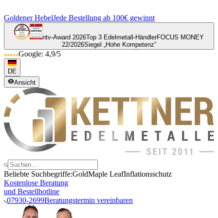
Goldener Hebel
Jede Bestellung ab 100€ gewinnt
ntv-Award 2026
Top 3 Edelmetall-Händler
FOCUS MONEY
22/2026
Siegel „Hohe Kompetenz“
Google: 4,9/5
DE
Ansicht
Beliebte Suchbegriffe:
Gold
Maple Leaf
Inflationsschutz
Kostenlose Beratung
und Bestellhotline
07930-2699
Beratungstermin vereinbaren