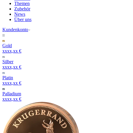
Themen
Zubehör
News
Über uns
Kundenkonto
Gold
xxxx,xx €
Silber
xxxx,xx €
Platin
xxxx,xx €
Palladium
xxxx,xx €