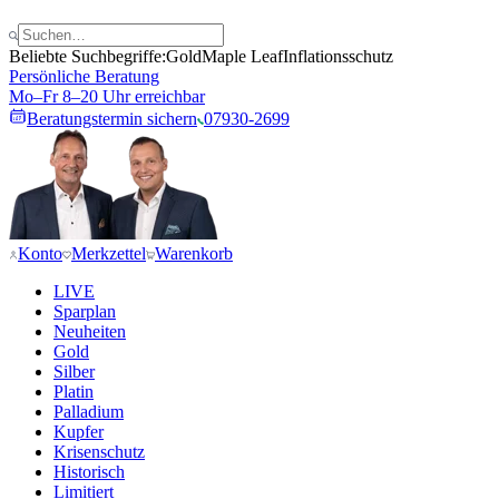
Beliebte Suchbegriffe:
Gold
Maple Leaf
Inflationsschutz
Persönliche Beratung
Mo–Fr 8–20 Uhr erreichbar
Beratungstermin sichern
07930-2699
Konto
Merkzettel
Warenkorb
LIVE
Sparplan
Neuheiten
Gold
Silber
Platin
Palladium
Kupfer
Krisenschutz
Historisch
Limitiert