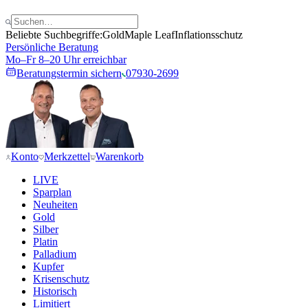
Beliebte Suchbegriffe:
Gold
Maple Leaf
Inflationsschutz
Persönliche Beratung
Mo–Fr 8–20 Uhr erreichbar
Beratungstermin sichern
07930-2699
Konto
Merkzettel
Warenkorb
LIVE
Sparplan
Neuheiten
Gold
Silber
Platin
Palladium
Kupfer
Krisenschutz
Historisch
Limitiert