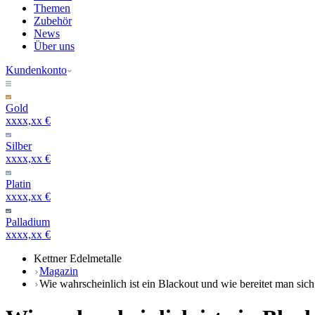
Themen
Zubehör
News
Über uns
Kundenkonto
Gold
xxxx,xx €
Silber
xxxx,xx €
Platin
xxxx,xx €
Palladium
xxxx,xx €
Kettner Edelmetalle
Magazin
Wie wahrscheinlich ist ein Blackout und wie bereitet man sich