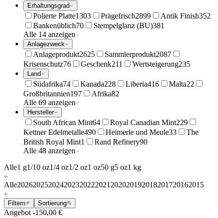
Erhaltungsgrad
Polierte Platte
1303
Prägefrisch
2899
Antik Finish
352
Bankenüblich
70
Stempelglanz (BU)
381
Alle 14 anzeigen
Anlagezweck
Anlageprodukt
2625
Sammlerprodukt
2087
Krisenschutz
76
Geschenk
211
Wertsteigerung
235
Land
Südafrika
74
Kanada
228
Liberia
416
Malta
22
Großbritannien
197
Afrika
82
Alle 69 anzeigen
Hersteller
South African Mint
64
Royal Canadian Mint
229
Kettner Edelmetalle
490
Heimerle und Meule
33
The
British Royal Mint
1
Rand Refinery
90
Alle 48 anzeigen
Alle
1 g
1/10 oz
1/4 oz
1/2 oz
1 oz
50 g
5 oz
1 kg
Alle
2026
2025
2024
2023
2022
2021
2020
2019
2018
2017
2016
2015
Filtern
Sortierung
Angebot
-150,00 €