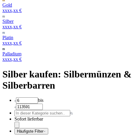
Gold
xxxx,xx €
Silber
xxxx,xx €
Platin
xxxx,xx €
Palladium
xxxx,xx €
Silber kaufen: Silbermünzen &
Silberbarren
bis
Sofort lieferbar
Häufigste Filter