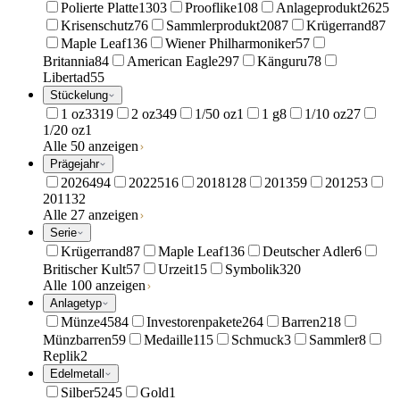
Polierte Platte
1303
Prooflike
108
Anlageprodukt
2625
Krisenschutz
76
Sammlerprodukt
2087
Krügerrand
87
Maple Leaf
136
Wiener Philharmoniker
57
Britannia
84
American Eagle
297
Känguru
78
Libertad
55
Stückelung
1 oz
3319
2 oz
349
1/50 oz
1
1 g
8
1/10 oz
27
1/20 oz
1
Alle 50 anzeigen
Prägejahr
2026
494
2022
516
2018
128
2013
59
2012
53
2011
32
Alle 27 anzeigen
Serie
Krügerrand
87
Maple Leaf
136
Deutscher Adler
6
Britischer Kult
57
Urzeit
15
Symbolik
320
Alle 100 anzeigen
Anlagetyp
Münze
4584
Investorenpakete
264
Barren
218
Münzbarren
59
Medaille
115
Schmuck
3
Sammler
8
Replik
2
Edelmetall
Silber
5245
Gold
1