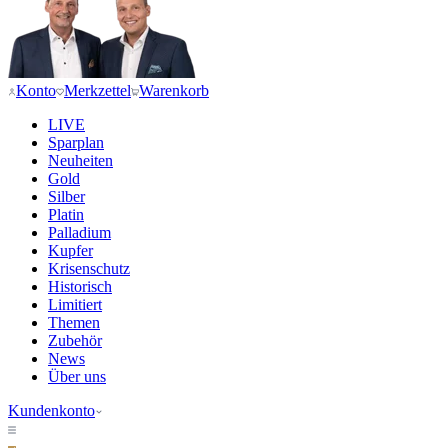
Konto
Merkzettel
Warenkorb
LIVE
Sparplan
Neuheiten
Gold
Silber
Platin
Palladium
Kupfer
Krisenschutz
Historisch
Limitiert
Themen
Zubehör
News
Über uns
Kundenkonto