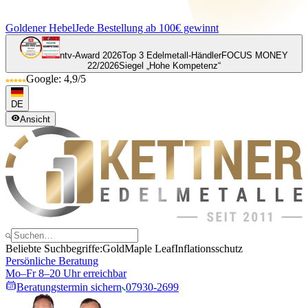
Goldener Hebel
Jede Bestellung ab 100€ gewinnt
ntv-Award 2026
Top 3 Edelmetall-Händler
FOCUS MONEY
22/2026
Siegel „Hohe Kompetenz“
Google: 4,9/5
DE
Ansicht
Beliebte Suchbegriffe:
Gold
Maple Leaf
Inflationsschutz
Persönliche Beratung
Mo–Fr 8–20 Uhr erreichbar
Beratungstermin sichern
07930-2699