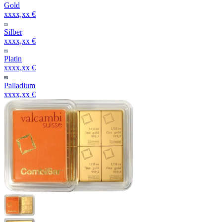
Gold
xxxx,xx €
Silber
xxxx,xx €
Platin
xxxx,xx €
Palladium
xxxx,xx €