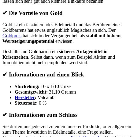
lassen sich sehr gut auch kleinere Einkäufe bezahlen.
✔
Die Vorteile von Gold
Gold ist ein faszinierendes Edelmetall und das Berühren eines
Goldbarrens hat etwas unglaublich Magisches an sich. Der
Goldpreis
hat sich in der Vergangenheit als
stabil mit hohem
Wertsteigerungspotential
erwiesen.
Deshalb sind Goldbarren ein
sicheres Anlagemittel in
Krisenzeiten
. Selbst dann, wenn zum Beispiel Aktien und
Immobilien nicht mehr empfehlenswert sind.
✔
Informationen auf einen Blick
Stückelung:
10 x 1/10 Unze
Gesamtgewicht:
31,10 Gramm
Hersteller
:
Valcambi
Steuersatz:
0 %
✔
Informationen zum Schluss
Sie dürfen uns jederzeit zu einem unserer Produkte, oder allgemein
zum Thema Investition in Edelmetalle, eine Frage stellen.