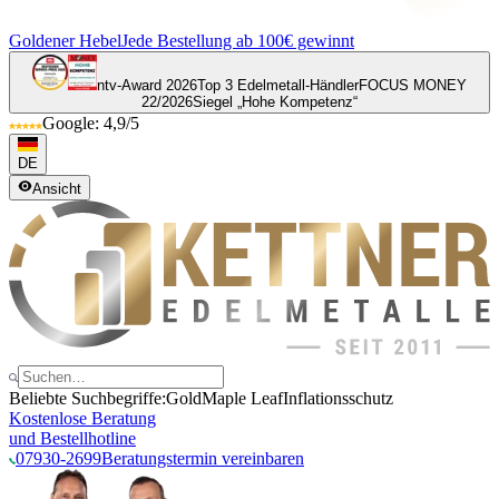
Goldener Hebel
Jede Bestellung ab 100€ gewinnt
ntv-Award 2026
Top 3 Edelmetall-Händler
FOCUS MONEY
22/2026
Siegel „Hohe Kompetenz“
Google: 4,9/5
DE
Ansicht
Beliebte Suchbegriffe:
Gold
Maple Leaf
Inflationsschutz
Kostenlose Beratung
und Bestellhotline
07930-2699
Beratungstermin vereinbaren