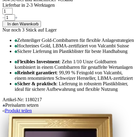
Lieferbar in 2-3 Werktagen
In den Warenkorb
Nur noch 3
Stück auf Lager
Zehnteiliger Gold-Combibarren für flexible Anlagestrategien
Hochreines Gold, LBMA-zertifiziert von Valcambi Suisse
Sichere Lieferung im Plastikblister für beste Handhabung
Flexibles Investment
: Zehn 1/10 Unze Goldbarren
kombiniert in einem Combibarren für gestaffelte Wertanlagen
Reinheit garantiert
: 99,99 % Feingold von Valcambi,
einem renommierten Schweizer Hersteller, LBMA-zertifiziert
Sicher & praktisch
: Lieferung in robustem Plastikblister,
ideal für sichere Aufbewahrung und flexible Nutzung
Artikel-Nr: 1180217
Preisalarm
setzen
Produkt
teilen