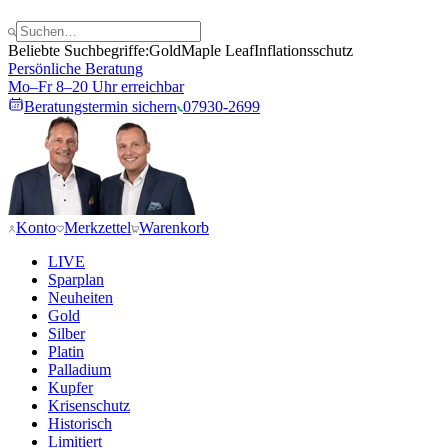
Beliebte Suchbegriffe:
Gold
Maple Leaf
Inflationsschutz
Persönliche Beratung
Mo–Fr 8–20 Uhr erreichbar
Beratungstermin sichern
07930-2699
Konto
Merkzettel
Warenkorb
LIVE
Sparplan
Neuheiten
Gold
Silber
Platin
Palladium
Kupfer
Krisenschutz
Historisch
Limitiert