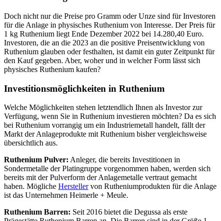
Doch nicht nur die Preise pro Gramm oder Unze sind für Investoren
für die Anlage in physisches Ruthenium von Interesse. Der Preis für
1 kg Ruthenium liegt Ende Dezember 2022 bei 14.280,40 Euro.
Investoren, die an die 2023 an die positive Preisentwicklung von
Ruthenium glauben oder festhalten, ist damit ein guter Zeitpunkt für
den Kauf gegeben. Aber, woher und in welcher Form lässt sich
physisches Ruthenium kaufen?
Investitionsmöglichkeiten in Ruthenium
Welche Möglichkeiten stehen letztendlich Ihnen als Investor zur
Verfügung, wenn Sie in Ruthenium investieren möchten? Da es sich
bei Ruthenium vorrangig um ein Industriemetall handelt, fällt der
Markt der Anlageprodukte mit Ruthenium bisher vergleichsweise
übersichtlich aus.
Ruthenium Pulver:
Anleger, die bereits Investitionen in
Sondermetalle der Platingruppe vorgenommen haben, werden sich
bereits mit der Pulverform der Anlagemetalle vertraut gemacht
haben. Mögliche
Hersteller
von Rutheniumprodukten für die Anlage
ist das Unternehmen Heimerle + Meule.
Ruthenium Barren:
Seit 2016 bietet die Degussa als erste
Prägestätte Ruthenium Barren an. Die Barren sind in der Größe 1