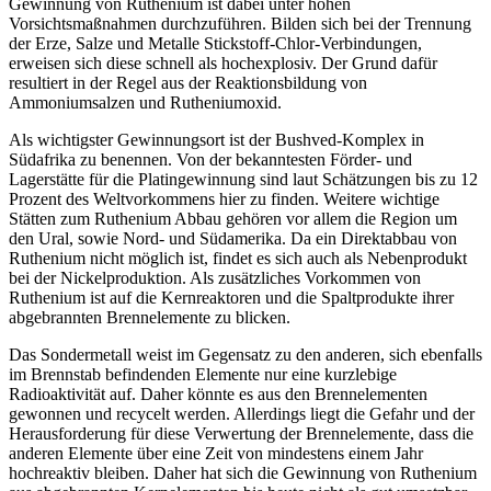
Gewinnung von Ruthenium ist dabei unter hohen
Vorsichtsmaßnahmen durchzuführen. Bilden sich bei der Trennung
der Erze, Salze und Metalle Stickstoff-Chlor-Verbindungen,
erweisen sich diese schnell als hochexplosiv. Der Grund dafür
resultiert in der Regel aus der Reaktionsbildung von
Ammoniumsalzen und Rutheniumoxid.
Als wichtigster Gewinnungsort ist der Bushved-Komplex in
Südafrika zu benennen. Von der bekanntesten Förder- und
Lagerstätte für die Platingewinnung sind laut Schätzungen bis zu 12
Prozent des Weltvorkommens hier zu finden. Weitere wichtige
Stätten zum Ruthenium Abbau gehören vor allem die Region um
den Ural, sowie Nord- und Südamerika. Da ein Direktabbau von
Ruthenium nicht möglich ist, findet es sich auch als Nebenprodukt
bei der Nickelproduktion. Als zusätzliches Vorkommen von
Ruthenium ist auf die Kernreaktoren und die Spaltprodukte ihrer
abgebrannten Brennelemente zu blicken.
Das Sondermetall weist im Gegensatz zu den anderen, sich ebenfalls
im Brennstab befindenden Elemente nur eine kurzlebige
Radioaktivität auf. Daher könnte es aus den Brennelementen
gewonnen und recycelt werden. Allerdings liegt die Gefahr und der
Herausforderung für diese Verwertung der Brennelemente, dass die
anderen Elemente über eine Zeit von mindestens einem Jahr
hochreaktiv bleiben. Daher hat sich die Gewinnung von Ruthenium