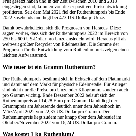
Frist gesetzt haben und in der Zeit zwischen 2010 und 2018
eingestiegen sind, konnten von dieser positiven Preisentwicklung
profitieren. Seit dem Mai 2021 fiel der Rutheniumpreis bis Ende
2022 zusehends und liegt bei 473 US-Dollar je Unze.
Damit bewahrheiteten sich die Prognosen von Heraeus. Diese
sagten vorher, dass sich der Rutheniumpreis 2022 im Bereich von
250 bis 600 US-Dollar pro Unze ansiedeln wird. Heraeus gilt als
weltweit größter Recycler von Edelmetallen. Die Summe der
Prognosen für die Entwicklung vom Rutheniumpreis zeigen einen
leichten Aufwärtstrend.
Wie teuer ist ein Gramm Ruthenium?
Der Rutheniumpreis bestimmt sich in Echtzeit auf dem Platinmarkt
und damit auf dem Markt für physische Edelmetalle. Für Anleger
sind nicht nur die Preise pro Unze oder Kilogramm, sondern auch
pro Gramm wichtig. Ende Dezember 2022 beläuft sich der
Rutheniumpreis auf 14,28 Euro pro Gramm. Damit liegt der
Grammpreis am Jahresende deutlich unter dem Jahreshoch im
März/April 2022 von 22,35 US-Dollar pro Gramm. Der
Rutheniumpreis liegt zudem nur knapp über dem Jahrestief im
Oktober/November 2022 von 16,24 US-Dollar pro Gramm.
Was kostet 1 kg Ruthenium?