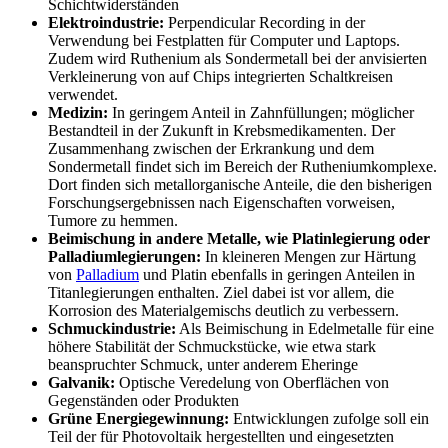
Schichtwiderständen
Elektroindustrie:
Perpendicular Recording in der
Verwendung bei Festplatten für Computer und Laptops.
Zudem wird Ruthenium als Sondermetall bei der anvisierten
Verkleinerung von auf Chips integrierten Schaltkreisen
verwendet.
Medizin:
In geringem Anteil in Zahnfüllungen; möglicher
Bestandteil in der Zukunft in Krebsmedikamenten. Der
Zusammenhang zwischen der Erkrankung und dem
Sondermetall findet sich im Bereich der Rutheniumkomplexe.
Dort finden sich metallorganische Anteile, die den bisherigen
Forschungsergebnissen nach Eigenschaften vorweisen,
Tumore zu hemmen.
Beimischung in andere Metalle, wie Platinlegierung oder
Palladiumlegierungen:
In kleineren Mengen zur Härtung
von
Palladium
und Platin ebenfalls in geringen Anteilen in
Titanlegierungen enthalten. Ziel dabei ist vor allem, die
Korrosion des Materialgemischs deutlich zu verbessern.
Schmuckindustrie:
Als Beimischung in Edelmetalle für eine
höhere Stabilität der Schmuckstücke, wie etwa stark
beanspruchter Schmuck, unter anderem Eheringe
Galvanik:
Optische Veredelung von Oberflächen von
Gegenständen oder Produkten
Grüne Energiegewinnung:
Entwicklungen zufolge soll ein
Teil der für Photovoltaik hergestellten und eingesetzten