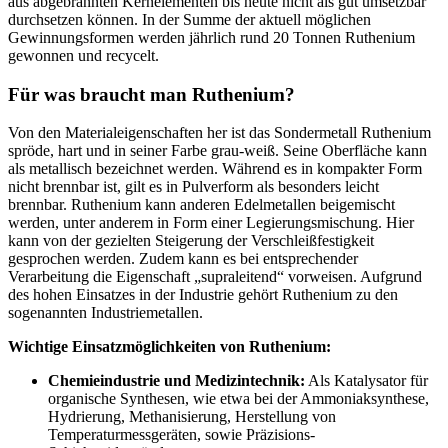
aus abgebrannten Kernelementen bis heute nicht als gut umsetzbar
durchsetzen können. In der Summe der aktuell möglichen
Gewinnungsformen werden jährlich rund 20 Tonnen Ruthenium
gewonnen und recycelt.
Für was braucht man Ruthenium?
Von den Materialeigenschaften her ist das Sondermetall Ruthenium
spröde, hart und in seiner Farbe grau-weiß. Seine Oberfläche kann
als metallisch bezeichnet werden. Während es in kompakter Form
nicht brennbar ist, gilt es in Pulverform als besonders leicht
brennbar. Ruthenium kann anderen Edelmetallen beigemischt
werden, unter anderem in Form einer Legierungsmischung. Hier
kann von der gezielten Steigerung der Verschleißfestigkeit
gesprochen werden. Zudem kann es bei entsprechender
Verarbeitung die Eigenschaft „supraleitend“ vorweisen. Aufgrund
des hohen Einsatzes in der Industrie gehört Ruthenium zu den
sogenannten Industriemetallen.
Wichtige Einsatzmöglichkeiten von Ruthenium:
Chemieindustrie und Medizintechnik:
Als Katalysator für
organische Synthesen, wie etwa bei der Ammoniaksynthese,
Hydrierung, Methanisierung, Herstellung von
Temperaturmessgeräten, sowie Präzisions-