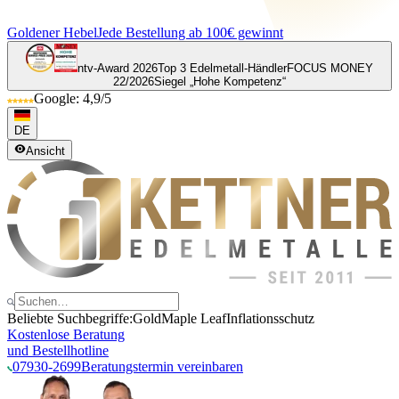
Goldener Hebel
Jede Bestellung ab 100€ gewinnt
ntv-Award 2026
Top 3 Edelmetall-Händler
FOCUS MONEY
22/2026
Siegel „Hohe Kompetenz“
Google: 4,9/5
DE
Ansicht
Beliebte Suchbegriffe:
Gold
Maple Leaf
Inflationsschutz
Kostenlose Beratung
und Bestellhotline
07930-2699
Beratungstermin vereinbaren