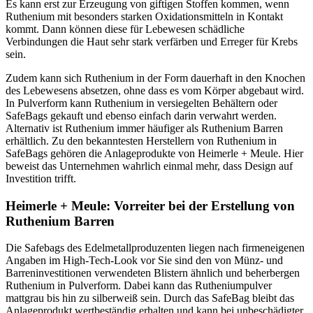
Es kann erst zur Erzeugung von giftigen Stoffen kommen, wenn
Ruthenium mit besonders starken Oxidationsmitteln in Kontakt
kommt. Dann können diese für Lebewesen schädliche
Verbindungen die Haut sehr stark verfärben und Erreger für Krebs
sein.
Zudem kann sich Ruthenium in der Form dauerhaft in den Knochen
des Lebewesens absetzen, ohne dass es vom Körper abgebaut wird.
In Pulverform kann Ruthenium in versiegelten Behältern oder
SafeBags gekauft und ebenso einfach darin verwahrt werden.
Alternativ ist Ruthenium immer häufiger als Ruthenium Barren
erhältlich. Zu den bekanntesten Herstellern von Ruthenium in
SafeBags gehören die Anlageprodukte von Heimerle + Meule. Hier
beweist das Unternehmen wahrlich einmal mehr, dass Design auf
Investition trifft.
Heimerle + Meule: Vorreiter bei der Erstellung von
Ruthenium Barren
Die Safebags des Edelmetallproduzenten liegen nach firmeneigenen
Angaben im High-Tech-Look vor Sie sind den von Münz- und
Barreninvestitionen verwendeten Blistern ähnlich und beherbergen
Ruthenium in Pulverform. Dabei kann das Rutheniumpulver
mattgrau bis hin zu silberweiß sein. Durch das SafeBag bleibt das
Anlageprodukt wertbeständig erhalten und kann bei unbeschädigter