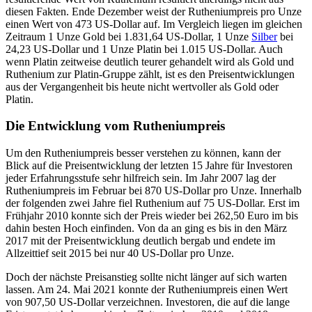
diesen Fakten. Ende Dezember weist der Rutheniumpreis pro Unze
einen Wert von 473 US-Dollar auf. Im Vergleich liegen im gleichen
Zeitraum 1 Unze Gold bei 1.831,64 US-Dollar, 1 Unze
Silber
bei
24,23 US-Dollar und 1 Unze Platin bei 1.015 US-Dollar. Auch
wenn Platin zeitweise deutlich teurer gehandelt wird als Gold und
Ruthenium zur Platin-Gruppe zählt, ist es den Preisentwicklungen
aus der Vergangenheit bis heute nicht wertvoller als Gold oder
Platin.
Die Entwicklung vom Rutheniumpreis
Um den Rutheniumpreis besser verstehen zu können, kann der
Blick auf die Preisentwicklung der letzten 15 Jahre für Investoren
jeder Erfahrungsstufe sehr hilfreich sein. Im Jahr 2007 lag der
Rutheniumpreis im Februar bei 870 US-Dollar pro Unze. Innerhalb
der folgenden zwei Jahre fiel Ruthenium auf 75 US-Dollar. Erst im
Frühjahr 2010 konnte sich der Preis wieder bei 262,50 Euro im bis
dahin besten Hoch einfinden. Von da an ging es bis in den März
2017 mit der Preisentwicklung deutlich bergab und endete im
Allzeittief seit 2015 bei nur 40 US-Dollar pro Unze.
Doch der nächste Preisanstieg sollte nicht länger auf sich warten
lassen. Am 24. Mai 2021 konnte der Rutheniumpreis einen Wert
von 907,50 US-Dollar verzeichnen. Investoren, die auf die lange