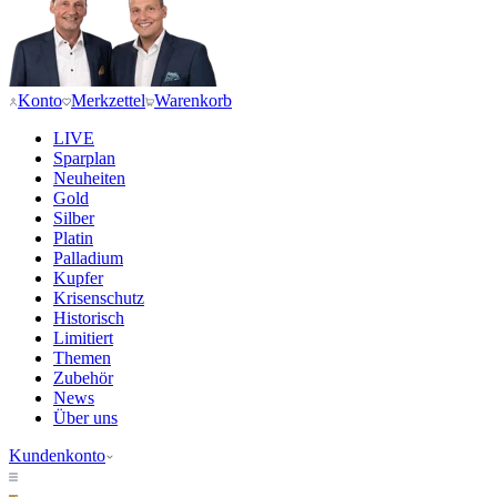
Konto
Merkzettel
Warenkorb
LIVE
Sparplan
Neuheiten
Gold
Silber
Platin
Palladium
Kupfer
Krisenschutz
Historisch
Limitiert
Themen
Zubehör
News
Über uns
Kundenkonto