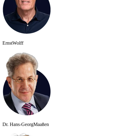
Ernst
Wolff
Dr. Hans-Georg
Maaßen