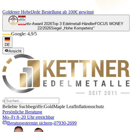
Goldener Hebel
Jede Bestellung ab 100€ gewinnt
ntv-Award 2026
Top 3 Edelmetall-Händler
FOCUS MONEY
22/2026
Siegel „Hohe Kompetenz“
Google: 4,9/5
DE
Ansicht
Beliebte Suchbegriffe:
Gold
Maple Leaf
Inflationsschutz
Persönliche Beratung
Mo–Fr 8–20 Uhr erreichbar
Beratungstermin sichern
07930-2699