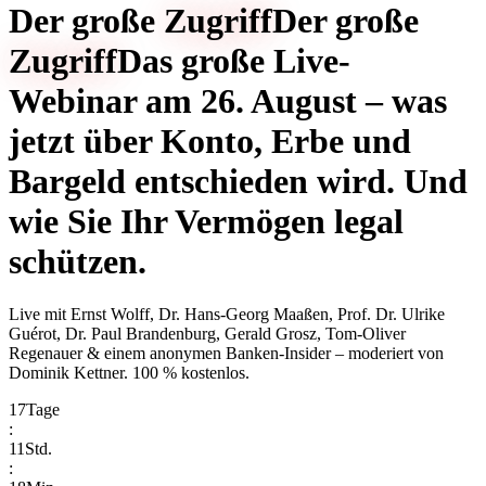
Der große
Zugriff
Der große
Zugriff
Das große Live-
Webinar am 26. August – was
jetzt über Konto, Erbe und
Bargeld entschieden wird. Und
wie Sie Ihr Vermögen legal
schützen.
Live mit
Ernst Wolff, Dr. Hans-Georg Maaßen, Prof. Dr. Ulrike
Guérot, Dr. Paul Brandenburg, Gerald Grosz, Tom-Oliver
Regenauer & einem anonymen Banken-Insider
– moderiert von
Dominik Kettner
.
100 % kostenlos.
17
Tage
:
11
Std.
: