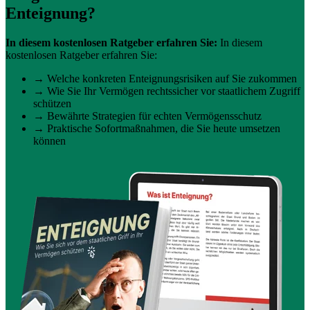
Enteignung?
In diesem kostenlosen Ratgeber erfahren Sie:
In diesem
kostenlosen Ratgeber erfahren Sie:
→ Welche konkreten Enteignungsrisiken auf Sie zukommen
→ Wie Sie Ihr Vermögen rechtssicher vor staatlichem Zugriff
schützen
→ Bewährte Strategien für echten Vermögensschutz
→ Praktische Sofortmaßnahmen, die Sie heute umsetzen
können