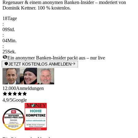
Regenauer & einem anonymen Banken-Insider
– moderiert von
Dominik Kettner
.
100 % kostenlos.
18
Tage
:
09
Std.
:
04
Min.
:
25
Sek.
Ein anonymer Banken-Insider packt aus – nur live
JETZT KOSTENLOS ANMELDEN
12.000
Anmeldungen
4,9/5
Google