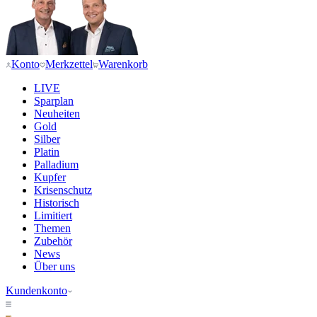
Konto
Merkzettel
Warenkorb
LIVE
Sparplan
Neuheiten
Gold
Silber
Platin
Palladium
Kupfer
Krisenschutz
Historisch
Limitiert
Themen
Zubehör
News
Über uns
Kundenkonto