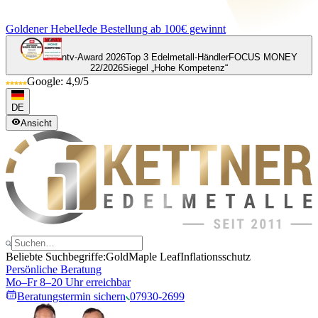
Goldener Hebel
Jede Bestellung ab 100€ gewinnt
ntv-Award 2026
Top 3 Edelmetall-Händler
FOCUS MONEY
22/2026
Siegel „Hohe Kompetenz“
Google: 4,9/5
DE
Ansicht
Beliebte Suchbegriffe:
Gold
Maple Leaf
Inflationsschutz
Persönliche Beratung
Mo–Fr 8–20 Uhr erreichbar
Beratungstermin sichern
07930-2699