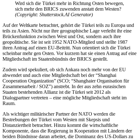
Wird sich die Türkei mehr in Richtung Osten bewegen,
sich mehr den BRICS zuwenden anstatt dem Westen?
(Copyright: Shutterstock.AI Generator)
Auf der Weltkarte betrachtet, gehört die Türkei teils zu Europa und
teils zu Asien. Nicht nur ihre geographische Lage verleiht ihr eine
Brückenfunktion zwischen West und Ost, sondern auch ihre
geopolitische. Sie ist seit 1952 NATO-Mitglied und stellte 1987
ihren Antrag auf einen EU-Beitritt. Nun orientiert sich die Türkei
scheinbar mehr gen Osten. Vor kurzem hat sie einen Antrag auf eine
Mitgliedschaft im Staatenbündnis der BRICS gestellt.
Zudem wird spekuliert, ob sich Ankara noch mehr von der EU
abwendet und auch eine Mitgliedschaft bei der “Shanghai
Cooperation Organization” (SCO; “Shanghaier Organisation für
Zusammenarbeit / SOZ”) anstrebt. In der aus zehn eurasischen
Staaten bestehenden Allianz ist die Türkei seit 2012 als
Dialogpartner vertreten – eine mögliche Mitgliedschaft steht im
Raum.
Als wichtiger militärischer Partner der NATO werden die
Bestrebungen der Türkei vom Westen mit Skepsis und
Distanziertheit betrachtet. Hinzu kommt die wirtschaftliche
Komponente, dass die Regierung in Kooperation mit Ländern der
beiden Bündnisse daran arbeitet, die Dominanz des US-Dollars zu