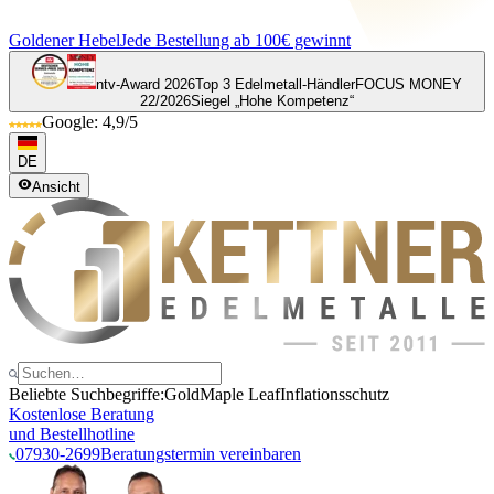
Goldener Hebel
Jede Bestellung ab 100€ gewinnt
ntv-Award 2026
Top 3 Edelmetall-Händler
FOCUS MONEY
22/2026
Siegel „Hohe Kompetenz“
Google: 4,9/5
DE
Ansicht
Beliebte Suchbegriffe:
Gold
Maple Leaf
Inflationsschutz
Kostenlose Beratung
und Bestellhotline
07930-2699
Beratungstermin vereinbaren