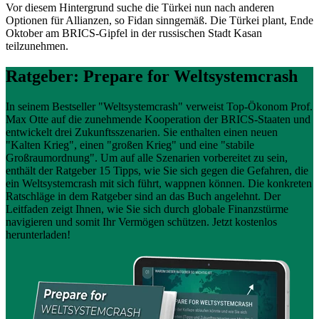
Vor diesem Hintergrund suche die Türkei nun nach anderen
Optionen für Allianzen, so Fidan sinngemäß. Die Türkei plant, Ende
Oktober am BRICS-Gipfel in der russischen Stadt Kasan
teilzunehmen.
Ratgeber: Prepare for Weltsystemcrash
In seinem Bestseller "Weltsystemcrash" verweist Top-Ökonom Prof.
Max Otte auf die zunehmende Kooperation der BRICS-Staaten und
entwickelt drei Zukunftsszenarien. Sie enthalten einen neuen
"Kalten Krieg", einen "großen Krieg" und eine "stabile
Großraumordnung". Um auf alle Szenarien vorbereitet zu sein,
enthält der Ratgeber 15 Tipps, wie Sie sich gegen die Gefahren, die
ein Weltsystemcrash mit sich führt, wappnen können. Die konkreten
Ratschläge in dem Ratgeber sind an das Buch angelehnt. Der
Leitfaden zeigt Ihnen, wie Sie sich durch globale Finanzstürme
navigieren und somit Ihr Vermögen schützen. Jetzt kostenlos
herunterladen!