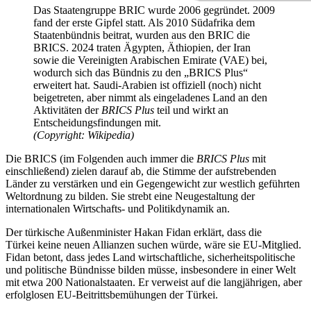
Das Staatengruppe BRIC wurde 2006 gegründet. 2009
fand der erste Gipfel statt. Als 2010 Südafrika dem
Staatenbündnis beitrat, wurden aus den BRIC die
BRICS. 2024 traten Ägypten, Äthiopien, der Iran
sowie die Vereinigten Arabischen Emirate (VAE) bei,
wodurch sich das Bündnis zu den „BRICS Plus“
erweitert hat. Saudi-Arabien ist offiziell (noch) nicht
beigetreten, aber nimmt als eingeladenes Land an den
Aktivitäten der
BRICS Plus
teil und wirkt an
Entscheidungsfindungen mit.
(Copyright: Wikipedia)
Die BRICS (im Folgenden auch immer die
BRICS Plus
mit
einschließend) zielen darauf ab, die Stimme der aufstrebenden
Länder zu verstärken und ein Gegengewicht zur westlich geführten
Weltordnung zu bilden. Sie strebt eine Neugestaltung der
internationalen Wirtschafts- und Politikdynamik an.
Der türkische Außenminister Hakan Fidan erklärt, dass die
Türkei keine neuen Allianzen suchen würde, wäre sie EU-Mitglied.
Fidan betont, dass jedes Land wirtschaftliche, sicherheitspolitische
und politische Bündnisse bilden müsse, insbesondere in einer Welt
mit etwa 200 Nationalstaaten. Er verweist auf die langjährigen, aber
erfolglosen EU-Beitrittsbemühungen der Türkei.