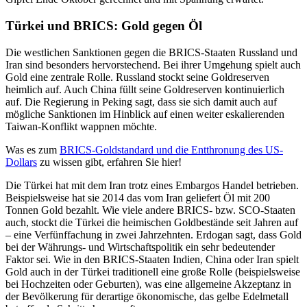
Türkei und BRICS: Gold gegen Öl
Die westlichen Sanktionen gegen die BRICS-Staaten Russland und
Iran sind besonders hervorstechend. Bei ihrer Umgehung spielt auch
Gold eine zentrale Rolle. Russland stockt seine Goldreserven
heimlich auf. Auch China füllt seine Goldreserven kontinuierlich
auf. Die Regierung in Peking sagt, dass sie sich damit auch auf
mögliche Sanktionen im Hinblick auf einen weiter eskalierenden
Taiwan-Konflikt wappnen möchte.
Was es zum
BRICS-Goldstandard und die Entthronung des US-
Dollars
zu wissen gibt, erfahren Sie hier!
Die Türkei hat mit dem Iran trotz eines Embargos Handel betrieben.
Beispielsweise hat sie 2014 das vom Iran geliefert Öl mit 200
Tonnen Gold bezahlt. Wie viele andere BRICS- bzw. SCO-Staaten
auch, stockt die Türkei die heimischen Goldbestände seit Jahren auf
– eine Verfünffachung in zwei Jahrzehnten. Erdogan sagt, dass Gold
bei der Währungs- und Wirtschaftspolitik ein sehr bedeutender
Faktor sei. Wie in den BRICS-Staaten Indien, China oder Iran spielt
Gold auch in der Türkei traditionell eine große Rolle (beispielsweise
bei Hochzeiten oder Geburten), was eine allgemeine Akzeptanz in
der Bevölkerung für derartige ökonomische, das gelbe Edelmetall