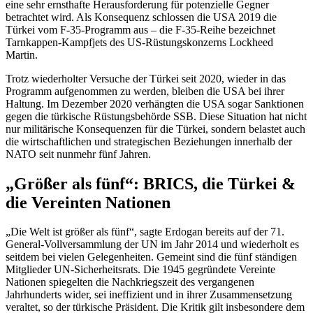
eine sehr ernsthafte Herausforderung für potenzielle Gegner
betrachtet wird. Als Konsequenz schlossen die USA 2019 die
Türkei vom F-35-Programm aus – die F-35-Reihe bezeichnet
Tarnkappen-Kampfjets des US-Rüstungskonzerns Lockheed
Martin.
Trotz wiederholter Versuche der Türkei seit 2020, wieder in das
Programm aufgenommen zu werden, bleiben die USA bei ihrer
Haltung. Im Dezember 2020 verhängten die USA sogar Sanktionen
gegen die türkische Rüstungsbehörde SSB. Diese Situation hat nicht
nur militärische Konsequenzen für die Türkei, sondern belastet auch
die wirtschaftlichen und strategischen Beziehungen innerhalb der
NATO seit nunmehr fünf Jahren.
„Größer als fünf“: BRICS, die Türkei &
die Vereinten Nationen
„Die Welt ist größer als fünf“, sagte Erdogan bereits auf der 71.
General-Vollversammlung der UN im Jahr 2014 und wiederholt es
seitdem bei vielen Gelegenheiten. Gemeint sind die fünf ständigen
Mitglieder UN-Sicherheitsrats. Die 1945 gegründete Vereinte
Nationen spiegelten die Nachkriegszeit des vergangenen
Jahrhunderts wider, sei ineffizient und in ihrer Zusammensetzung
veraltet, so der türkische Präsident. Die Kritik gilt insbesondere dem