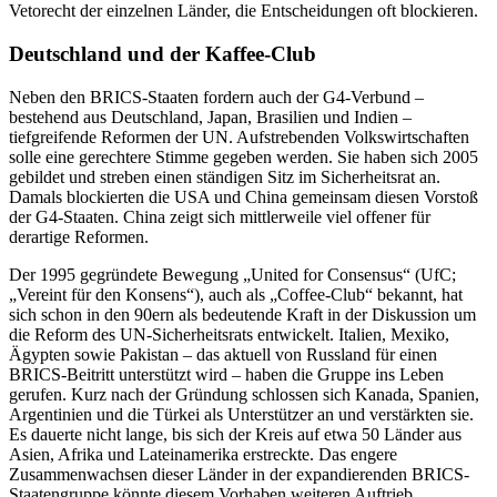
Vetorecht der einzelnen Länder, die Entscheidungen oft blockieren.
Deutschland und der Kaffee-Club
Neben den BRICS-Staaten fordern auch der G4-Verbund –
bestehend aus Deutschland, Japan, Brasilien und Indien –
tiefgreifende Reformen der UN. Aufstrebenden Volkswirtschaften
solle eine gerechtere Stimme gegeben werden. Sie haben sich 2005
gebildet und streben einen ständigen Sitz im Sicherheitsrat an.
Damals blockierten die USA und China gemeinsam diesen Vorstoß
der G4-Staaten. China zeigt sich mittlerweile viel offener für
derartige Reformen.
Der 1995 gegründete Bewegung „United for Consensus“ (UfC;
„Vereint für den Konsens“), auch als „Coffee-Club“ bekannt, hat
sich schon in den 90ern als bedeutende Kraft in der Diskussion um
die Reform des UN-Sicherheitsrats entwickelt. Italien, Mexiko,
Ägypten sowie Pakistan – das aktuell von Russland für einen
BRICS-Beitritt unterstützt wird – haben die Gruppe ins Leben
gerufen. Kurz nach der Gründung schlossen sich Kanada, Spanien,
Argentinien und die Türkei als Unterstützer an und verstärkten sie.
Es dauerte nicht lange, bis sich der Kreis auf etwa 50 Länder aus
Asien, Afrika und Lateinamerika erstreckte. Das engere
Zusammenwachsen dieser Länder in der expandierenden BRICS-
Staatengruppe könnte diesem Vorhaben weiteren Auftrieb