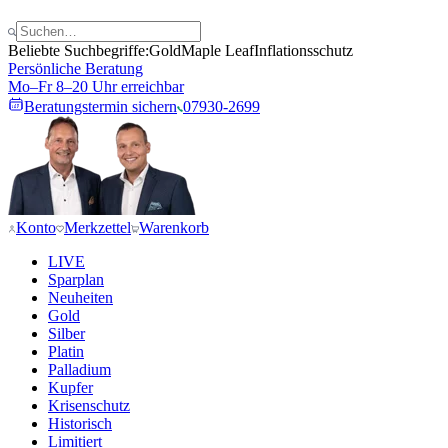
Beliebte Suchbegriffe:
Gold
Maple Leaf
Inflationsschutz
Persönliche Beratung
Mo–Fr 8–20 Uhr erreichbar
Beratungstermin sichern
07930-2699
Konto
Merkzettel
Warenkorb
LIVE
Sparplan
Neuheiten
Gold
Silber
Platin
Palladium
Kupfer
Krisenschutz
Historisch
Limitiert