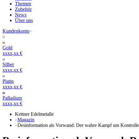
Themen
Zubehör
News
Über uns
Kundenkonto
Gold
xxxx,xx €
Silber
xxxx,xx €
Platin
xxxx,xx €
Palladium
xxxx,xx €
Kettner Edelmetalle
Magazin
Desinformation als Vorwand: Der wahre Kampf um Kontroll