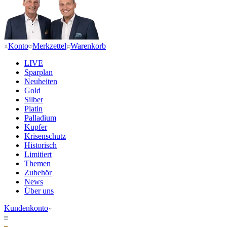
Konto
Merkzettel
Warenkorb
LIVE
Sparplan
Neuheiten
Gold
Silber
Platin
Palladium
Kupfer
Krisenschutz
Historisch
Limitiert
Themen
Zubehör
News
Über uns
Kundenkonto