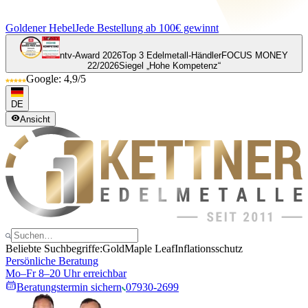
Goldener Hebel
Jede Bestellung ab 100€ gewinnt
ntv-Award 2026
Top 3 Edelmetall-Händler
FOCUS MONEY
22/2026
Siegel „Hohe Kompetenz“
Google: 4,9/5
DE
Ansicht
Beliebte Suchbegriffe:
Gold
Maple Leaf
Inflationsschutz
Persönliche Beratung
Mo–Fr 8–20 Uhr erreichbar
Beratungstermin sichern
07930-2699