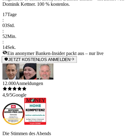
Dominik Kettner
.
100 % kostenlos.
17
Tage
:
03
Std.
:
52
Min.
:
14
Sek.
Ein anonymer Banken-Insider packt aus – nur live
JETZT KOSTENLOS ANMELDEN
12.000
Anmeldungen
4,9/5
Google
Die Stimmen des Abends