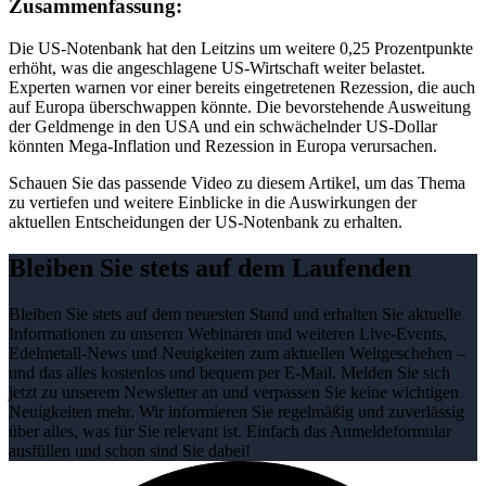
Zusammenfassung:
Die US-Notenbank hat den Leitzins um weitere 0,25 Prozentpunkte
erhöht, was die angeschlagene US-Wirtschaft weiter belastet.
Experten warnen vor einer bereits eingetretenen Rezession, die auch
auf Europa überschwappen könnte. Die bevorstehende Ausweitung
der Geldmenge in den USA und ein schwächelnder US-Dollar
könnten Mega-Inflation und Rezession in Europa verursachen.
Schauen Sie das passende Video zu diesem Artikel, um das Thema
zu vertiefen und weitere Einblicke in die Auswirkungen der
aktuellen Entscheidungen der US-Notenbank zu erhalten.
Bleiben Sie stets auf dem Laufenden
Bleiben Sie stets auf dem neuesten Stand und erhalten Sie aktuelle
Informationen zu unseren Webinaren und weiteren Live-Events,
Edelmetall-News und Neuigkeiten zum aktuellen Weltgeschehen –
und das alles kostenlos und bequem per E-Mail. Melden Sie sich
jetzt zu unserem Newsletter an und verpassen Sie keine wichtigen
Neuigkeiten mehr. Wir informieren Sie regelmäßig und zuverlässig
über alles, was für Sie relevant ist. Einfach das Anmeldeformular
ausfüllen und schon sind Sie dabei!