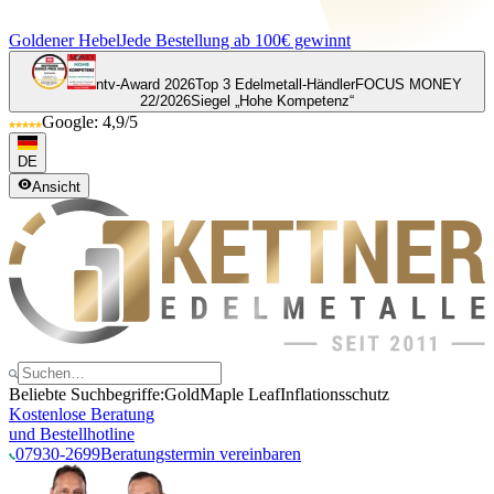
Goldener Hebel
Jede Bestellung ab 100€ gewinnt
ntv-Award 2026
Top 3 Edelmetall-Händler
FOCUS MONEY
22/2026
Siegel „Hohe Kompetenz“
Google: 4,9/5
DE
Ansicht
Beliebte Suchbegriffe:
Gold
Maple Leaf
Inflationsschutz
Kostenlose Beratung
und Bestellhotline
07930-2699
Beratungstermin vereinbaren