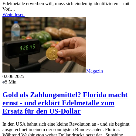
Edelmetalle erwerben will, muss sich eindeutig identifizieren – mit
Vorl…
Weiterlesen
Magazin
02.06.2025
5 Min.
Gold als Zahlungsmittel? Florida macht
ernst - und erklärt Edelmetalle zum
Ersatz für den US-Dollar
In den USA bahnt sich eine kleine Revolution an - und sie beginnt
ausgerechnet in einem der sonnigsten Bundesstaaten: Florida.
Während Washington weiter Dollar druckt, setzt der „Sunshine