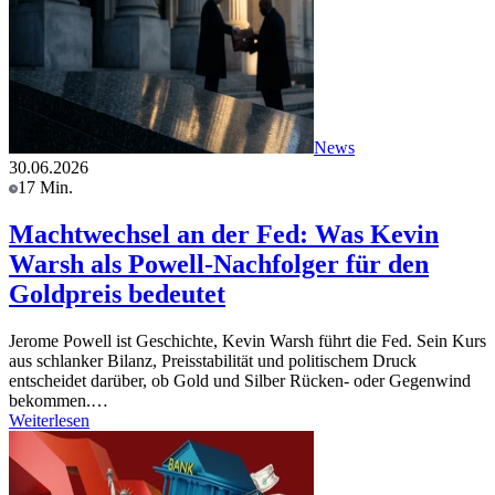
News
30.06.2026
17 Min.
Machtwechsel an der Fed: Was Kevin
Warsh als Powell-Nachfolger für den
Goldpreis bedeutet
Jerome Powell ist Geschichte, Kevin Warsh führt die Fed. Sein Kurs
aus schlanker Bilanz, Preisstabilität und politischem Druck
entscheidet darüber, ob Gold und Silber Rücken- oder Gegenwind
bekommen.…
Weiterlesen