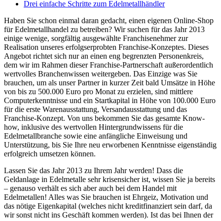
Drei einfache Schritte zum Edelmetallhändler
Haben Sie schon einmal daran gedacht, einen eigenen Online-Shop
für Edelmetallhandel zu betreiben? Wir suchen für das Jahr 2013
einige wenige, sorgfältig ausgewählte Franchisenehmer zur
Realisation unseres erfolgserprobten Franchise-Konzeptes. Dieses
Angebot richtet sich nur an einen eng begrenzten Personenkreis,
dem wir im Rahmen dieser Franchise-Partnerschaft außerordentlich
wertvolles Branchenwissen weitergeben. Das Einzige was Sie
brauchen, um als unser Partner in kurzer Zeit bald Umsätze in Höhe
von bis zu 500.000 Euro pro Monat zu erzielen, sind mittlere
Computerkenntnisse und ein Startkapital in Höhe von 100.000 Euro
für die erste Warenausstattung, Versandausstattung und das
Franchise-Konzept. Von uns bekommen Sie das gesamte Know-
how, inklusive des wertvollen Hintergrundwissens für die
Edelmetallbranche sowie eine anfängliche Einweisung und
Unterstützung, bis Sie Ihre neu erworbenen Kenntnisse eigenständig
erfolgreich umsetzen können.
Lassen Sie das Jahr 2013 zu Ihrem Jahr werden! Dass die
Geldanlage in Edelmetalle sehr krisensicher ist, wissen Sie ja bereits
– genauso verhält es sich aber auch bei dem Handel mit
Edelmetallen! Alles was Sie brauchen ist Ehrgeiz, Motivation und
das nötige Eigenkapital (welches nicht kreditfinanziert sein darf, da
wir sonst nicht ins Geschäft kommen werden). Ist das bei Ihnen der