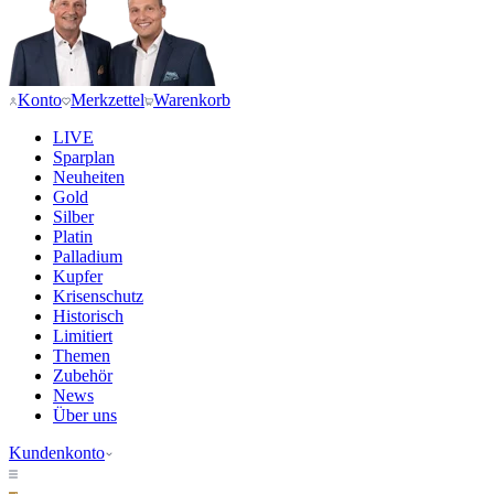
Konto
Merkzettel
Warenkorb
LIVE
Sparplan
Neuheiten
Gold
Silber
Platin
Palladium
Kupfer
Krisenschutz
Historisch
Limitiert
Themen
Zubehör
News
Über uns
Kundenkonto