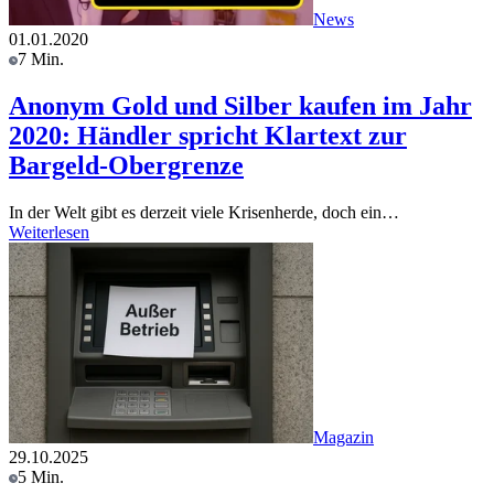
News
01.01.2020
7 Min.
Anonym Gold und Silber kaufen im Jahr
2020: Händler spricht Klartext zur
Bargeld-Obergrenze
In der Welt gibt es derzeit viele Krisenherde, doch ein…
Weiterlesen
Magazin
29.10.2025
5 Min.