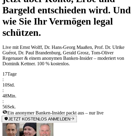
Bargeld entschieden wird. Und
wie Sie Ihr Vermögen legal
schützen.
Live mit
Ernst Wolff, Dr. Hans-Georg Maaßen, Prof. Dr. Ulrike
Guérot, Dr. Paul Brandenburg, Gerald Grosz, Tom-Oliver
Regenauer & einem anonymen Banken-Insider
– moderiert von
Dominik Kettner
.
100 % kostenlos.
17
Tage
:
10
Std.
:
48
Min.
:
56
Sek.
Ein anonymer Banken-Insider packt aus – nur live
JETZT KOSTENLOS ANMELDEN