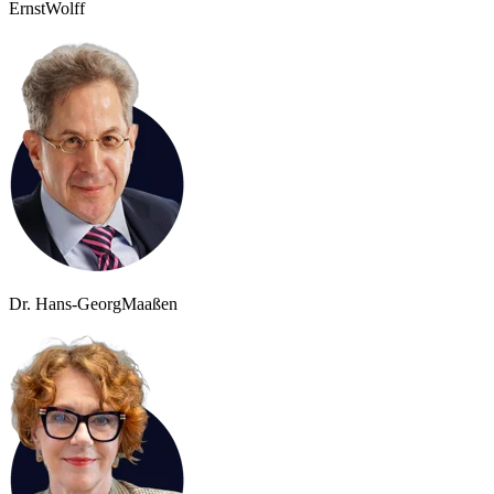
Ernst
Wolff
Dr. Hans-Georg
Maaßen