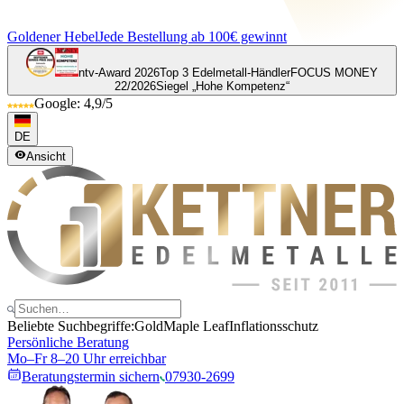
Goldener Hebel
Jede Bestellung ab 100€ gewinnt
ntv-Award 2026
Top 3 Edelmetall-Händler
FOCUS MONEY
22/2026
Siegel „Hohe Kompetenz“
Google: 4,9/5
DE
Ansicht
Beliebte Suchbegriffe:
Gold
Maple Leaf
Inflationsschutz
Persönliche Beratung
Mo–Fr 8–20 Uhr erreichbar
Beratungstermin sichern
07930-2699