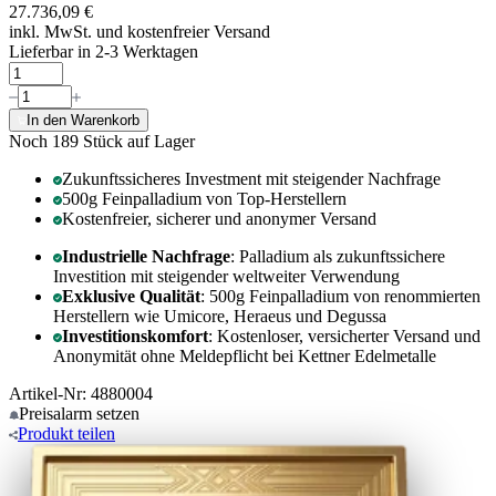
27.736,09 €
inkl. MwSt. und
kostenfreier Versand
Lieferbar in 2-3 Werktagen
In den Warenkorb
Noch 189
Stück auf Lager
Zukunftssicheres Investment mit steigender Nachfrage
500g Feinpalladium von Top-Herstellern
Kostenfreier, sicherer und anonymer Versand
Industrielle Nachfrage
: Palladium als zukunftssichere
Investition mit steigender weltweiter Verwendung
Exklusive Qualität
: 500g Feinpalladium von renommierten
Herstellern wie Umicore, Heraeus und Degussa
Investitionskomfort
: Kostenloser, versicherter Versand und
Anonymität ohne Meldepflicht bei Kettner Edelmetalle
Artikel-Nr: 4880004
Preisalarm
setzen
Produkt
teilen