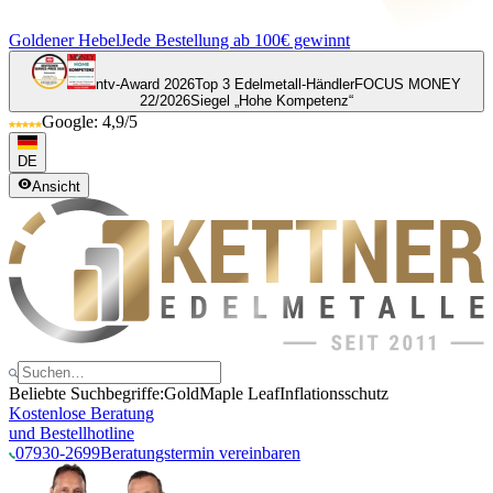
Goldener Hebel
Jede Bestellung ab 100€ gewinnt
ntv-Award 2026
Top 3 Edelmetall-Händler
FOCUS MONEY
22/2026
Siegel „Hohe Kompetenz“
Google: 4,9/5
DE
Ansicht
Beliebte Suchbegriffe:
Gold
Maple Leaf
Inflationsschutz
Kostenlose Beratung
und Bestellhotline
07930-2699
Beratungstermin vereinbaren