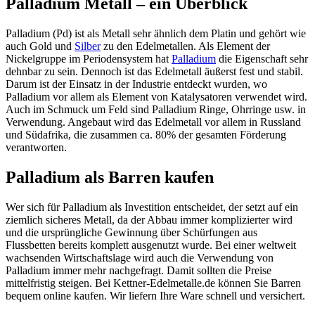
Palladium Metall – ein Überblick
Palladium (Pd) ist als Metall sehr ähnlich dem Platin und gehört wie
auch Gold und
Silber
zu den Edelmetallen. Als Element der
Nickelgruppe im Periodensystem hat
Palladium
die Eigenschaft sehr
dehnbar zu sein. Dennoch ist das Edelmetall äußerst fest und stabil.
Darum ist der Einsatz in der Industrie entdeckt wurden, wo
Palladium vor allem als Element von Katalysatoren verwendet wird.
Auch im Schmuck um Feld sind Palladium Ringe, Ohrringe usw. in
Verwendung. Angebaut wird das Edelmetall vor allem in Russland
und Südafrika, die zusammen ca. 80% der gesamten Förderung
verantworten.
Palladium als Barren kaufen
Wer sich für Palladium als Investition entscheidet, der setzt auf ein
ziemlich sicheres Metall, da der Abbau immer komplizierter wird
und die ursprüngliche Gewinnung über Schürfungen aus
Flussbetten bereits komplett ausgenutzt wurde. Bei einer weltweit
wachsenden Wirtschaftslage wird auch die Verwendung von
Palladium immer mehr nachgefragt. Damit sollten die Preise
mittelfristig steigen. Bei Kettner-Edelmetalle.de können Sie Barren
bequem online kaufen. Wir liefern Ihre Ware schnell und versichert.