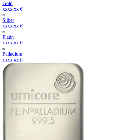
Gold
xxxx,xx €
Silber
xxxx,xx €
Platin
xxxx,xx €
Palladium
xxxx,xx €