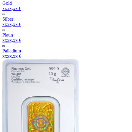
Gold
xxxx,xx €
Silber
xxxx,xx €
Platin
xxxx,xx €
Palladium
xxxx,xx €