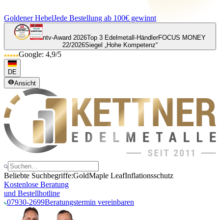
Goldener Hebel
Jede Bestellung ab 100€ gewinnt
ntv-Award 2026
Top 3 Edelmetall-Händler
FOCUS MONEY
22/2026
Siegel „Hohe Kompetenz“
Google: 4,9/5
DE
Ansicht
Beliebte Suchbegriffe:
Gold
Maple Leaf
Inflationsschutz
Kostenlose Beratung
und Bestellhotline
07930-2699
Beratungstermin vereinbaren