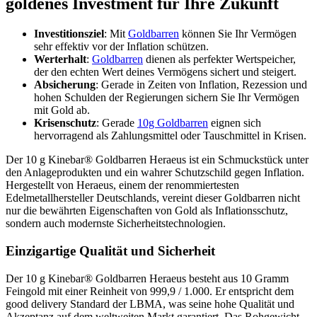
goldenes Investment für Ihre Zukunft
Investitionsziel
: Mit
Goldbarren
können Sie Ihr Vermögen
sehr effektiv vor der Inflation schützen.
Werterhalt
:
Goldbarren
dienen als perfekter Wertspeicher,
der den echten Wert deines Vermögens sichert und steigert.
Absicherung
: Gerade in Zeiten von Inflation, Rezession und
hohen Schulden der Regierungen sichern Sie Ihr Vermögen
mit Gold ab.
Krisenschutz
: Gerade
10g Goldbarren
eignen sich
hervorragend als Zahlungsmittel oder Tauschmittel in Krisen.
Der 10 g Kinebar® Goldbarren Heraeus ist ein Schmuckstück unter
den Anlageprodukten und ein wahrer Schutzschild gegen Inflation.
Hergestellt von Heraeus, einem der renommiertesten
Edelmetallhersteller Deutschlands, vereint dieser Goldbarren nicht
nur die bewährten Eigenschaften von Gold als Inflationsschutz,
sondern auch modernste Sicherheitstechnologien.
Einzigartige Qualität und Sicherheit
Der 10 g Kinebar® Goldbarren Heraeus besteht aus 10 Gramm
Feingold mit einer Reinheit von 999,9 / 1.000. Er entspricht dem
good delivery Standard der LBMA, was seine hohe Qualität und
Akzeptanz auf dem weltweiten Markt garantiert. Das Rohgewicht