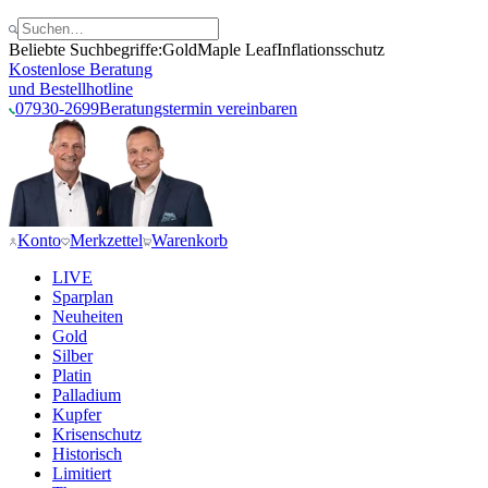
Beliebte Suchbegriffe:
Gold
Maple Leaf
Inflationsschutz
Kostenlose Beratung
und Bestellhotline
07930-2699
Beratungstermin vereinbaren
Konto
Merkzettel
Warenkorb
LIVE
Sparplan
Neuheiten
Gold
Silber
Platin
Palladium
Kupfer
Krisenschutz
Historisch
Limitiert