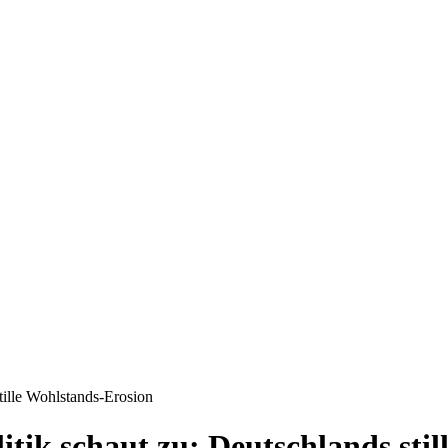
tille Wohlstands-Erosion
itik schaut zu: Deutschlands sti