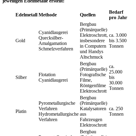
jeweiligen Edelmetalle erstellt:
Bedarf
Edelmetall
Methode
Quellen
pro Jahr
Bergbau
(Primärquelle)
Cyanidlaugerei
Elektroschrott,
ca. 3.000
Quecksilber-
Gold
insbesondere
bis 3.500
Amalgamation
in Computern
Tonnen
Schmelzverfahren
und Handys
Altschmuck
Bergbau
ca.
(Primärquelle)
25.000
Flotation
Fotografische
Silber
bis
Cyanidlaugerei
Filme,
30.000
Röntgenfilme
Tonnen
Elektroschrott
Bergbau
Pyrometallurgische
(Primärquelle)
Verfahren
Katalysatoren
ca. 250
Platin
Hydrometallurgische
aus
Tonnen
Verfahren
Fahrzeugen
Elektroschrott
Bergbau