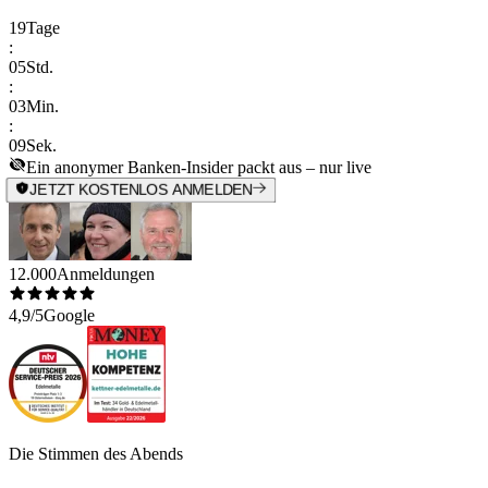
19
Tage
:
05
Std.
:
03
Min.
:
09
Sek.
Ein anonymer Banken-Insider packt aus – nur live
JETZT KOSTENLOS ANMELDEN
12.000
Anmeldungen
4,9/5
Google
Die Stimmen des Abends