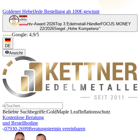
Goldener Hebel
Jede Bestellung ab 100€ gewinnt
ntv-Award 2026
Top 3 Edelmetall-Händler
FOCUS MONEY
22/2026
Siegel „Hohe Kompetenz“
Google: 4,9/5
DE
Ansicht
Beliebte Suchbegriffe:
Gold
Maple Leaf
Inflationsschutz
Kostenlose Beratung
und Bestellhotline
07930-2699
Beratungstermin vereinbaren