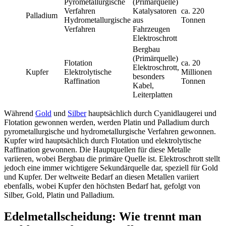
Pyrometallurgische
(Primärquelle)
Verfahren
Katalysatoren
ca. 220
Palladium
Hydrometallurgische
aus
Tonnen
Verfahren
Fahrzeugen
Elektroschrott
Bergbau
(Primärquelle)
Flotation
ca. 20
Elektroschrott,
Kupfer
Elektrolytische
Millionen
besonders
Raffination
Tonnen
Kabel,
Leiterplatten
Während
Gold
und
Silber
hauptsächlich durch Cyanidlaugerei und
Flotation gewonnen werden, werden Platin und Palladium durch
pyrometallurgische und hydrometallurgische Verfahren gewonnen.
Kupfer wird hauptsächlich durch Flotation und elektrolytische
Raffination gewonnen. Die Hauptquellen für diese Metalle
variieren, wobei Bergbau die primäre Quelle ist. Elektroschrott stellt
jedoch eine immer wichtigere Sekundärquelle dar, speziell für Gold
und Kupfer. Der weltweite Bedarf an diesen Metallen variiert
ebenfalls, wobei Kupfer den höchsten Bedarf hat, gefolgt von
Silber, Gold, Platin und Palladium.
Edelmetallscheidung: Wie trennt man