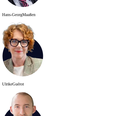
Hans-Georg
Maaßen
Ulrike
Guérot