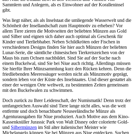
Sammlern und Anlegern, als es Einwohner auf der Koralleninsel
gibt.
Was liegt näher, als als Inselstaat die umliegende Wasserwelt und die
Schönheit der Insellandschaft zum Hauptmotiv zu erheben? Vor
allem Tiere zieren die Motivseiten der beliebten Münzen aus Gold
und Silber und eignen sich daher auch optimal als Geschenk für
Kinder und Tierliebhaber. Neben Schildkröten oder Fischen in
verschiedenen Designs finden Sie hier auch Münzen der beliebten
Lunar-Serie, die sämtliche chinesischen Tierkreiszeichen von der
Maus bis zum Ochsen nachbildet. Sind Sie auf der Suche nach
einem Buckelwal, sind Sie bei Niue auch richtig. Allerdings müssen
Sie hierfür Ihrer Münzsammlung kurz den Rücken kehren. Denn die
friedliebenden Meeressäuger werden nicht als Münzmotiv geprägt,
sondern leben vor der Küste des Inselstaates. Und dieser gestattet als
einer der wenigen Orte weltweit, zu bestimmten Zeiten gemeinsam
mit den Buckelwalen zu schwimmen.
Doch zurück zu Ihrer Leidenschaft, der Numismatik! Denn trotz der
umfangreichen Auswahl sind Tiere lange nicht alles, was die weit
entfernte und doch benachbarte Neuseeländische Münze als
Agenturausgaben für Niue produziert. Auch Motive aus dem Kino-
Kassenknüller Jurassic Park von Walt Disney oder colorierte Gold-
und
Silbermünzen
im Stil alter italienischer Meister wie
Michelangelo können Sie bei Münzen aus Niue entdecken. Suchen