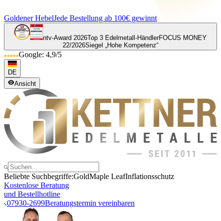
Goldener Hebel
Jede Bestellung ab 100€ gewinnt
ntv-Award 2026
Top 3 Edelmetall-Händler
FOCUS MONEY
22/2026
Siegel „Hohe Kompetenz“
Google: 4,9/5
DE
Ansicht
Beliebte Suchbegriffe:
Gold
Maple Leaf
Inflationsschutz
Kostenlose Beratung
und Bestellhotline
07930-2699
Beratungstermin vereinbaren