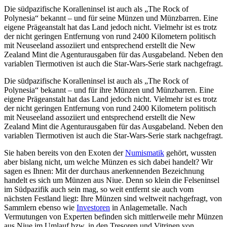
Die südpazifische Koralleninsel ist auch als „The Rock of
Polynesia“ bekannt – und für seine Münzen und Münzbarren. Eine
eigene Prägeanstalt hat das Land jedoch nicht. Vielmehr ist es trotz
der nicht geringen Entfernung von rund 2400 Kilometern politisch
mit Neuseeland assoziiert und entsprechend erstellt die New
Zealand Mint die Agenturausgaben für das Ausgabeland. Neben den
variablen Tiermotiven ist auch die Star-Wars-Serie stark nachgefragt.
Die südpazifische Koralleninsel ist auch als „The Rock of
Polynesia“ bekannt – und für ihre Münzen und Münzbarren. Eine
eigene Prägeanstalt hat das Land jedoch nicht. Vielmehr ist es trotz
der nicht geringen Entfernung von rund 2400 Kilometern politisch
mit Neuseeland assoziiert und entsprechend erstellt die New
Zealand Mint die Agenturausgaben für das Ausgabeland. Neben den
variablen Tiermotiven ist auch die Star-Wars-Serie stark nachgefragt.
Sie haben bereits von den Exoten der
Numismatik
gehört, wussten
aber bislang nicht, um welche Münzen es sich dabei handelt? Wir
sagen es Ihnen: Mit der durchaus anerkennenden Bezeichnung
handelt es sich um Münzen aus Niue. Denn so klein die Felseninsel
im Südpazifik auch sein mag, so weit entfernt sie auch vom
nächsten Festland liegt: Ihre Münzen sind weltweit nachgefragt, von
Sammlern ebenso wie
Investoren
in Anlagemetalle. Nach
Vermutungen von Experten befinden sich mittlerweile mehr Münzen
aus Niue im Umlauf bzw. in den Tresoren und Vitrinen von