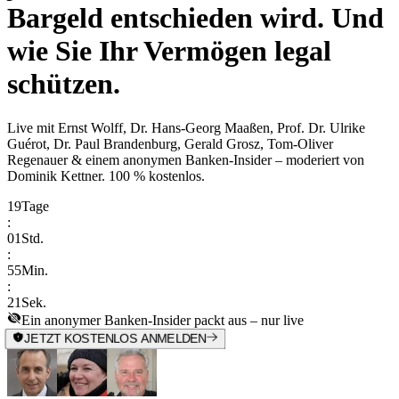
Bargeld entschieden wird. Und
wie Sie Ihr Vermögen legal
schützen.
Live mit
Ernst Wolff, Dr. Hans-Georg Maaßen, Prof. Dr. Ulrike
Guérot, Dr. Paul Brandenburg, Gerald Grosz, Tom-Oliver
Regenauer & einem anonymen Banken-Insider
– moderiert von
Dominik Kettner
.
100 % kostenlos.
19
Tage
:
01
Std.
:
55
Min.
:
21
Sek.
Ein anonymer Banken-Insider packt aus – nur live
JETZT KOSTENLOS ANMELDEN