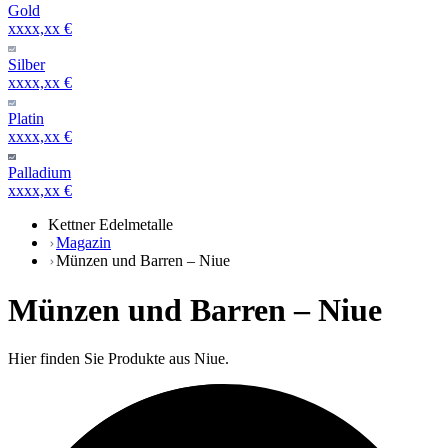
Gold
xxxx,xx €
Silber
xxxx,xx €
Platin
xxxx,xx €
Palladium
xxxx,xx €
Kettner Edelmetalle
Magazin
Münzen und Barren – Niue
Münzen und Barren – Niue
Hier finden Sie Produkte aus Niue.