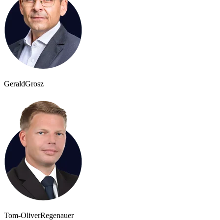
Gerald
Grosz
Tom-Oliver
Regenauer