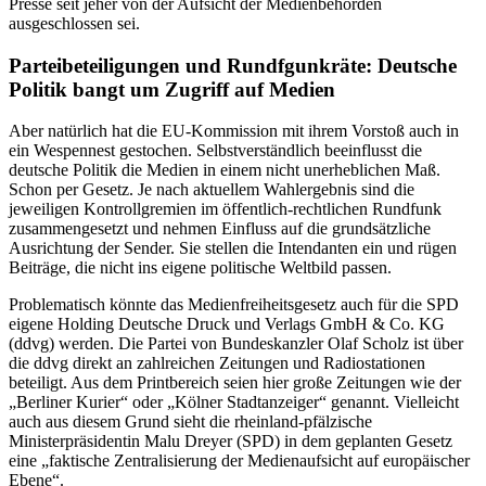
Presse seit jeher von der Aufsicht der Medienbehörden
ausgeschlossen sei.
Parteibeteiligungen und Rundfgunkräte: Deutsche
Politik bangt um Zugriff auf Medien
Aber natürlich hat die EU-Kommission mit ihrem Vorstoß auch in
ein Wespennest gestochen. Selbstverständlich beeinflusst die
deutsche Politik die Medien in einem nicht unerheblichen Maß.
Schon per Gesetz. Je nach aktuellem Wahlergebnis sind die
jeweiligen Kontrollgremien im öffentlich-rechtlichen Rundfunk
zusammengesetzt und nehmen Einfluss auf die grundsätzliche
Ausrichtung der Sender. Sie stellen die Intendanten ein und rügen
Beiträge, die nicht ins eigene politische Weltbild passen.
Problematisch könnte das Medienfreiheitsgesetz auch für die SPD
eigene Holding Deutsche Druck und Verlags GmbH & Co. KG
(ddvg) werden. Die Partei von Bundeskanzler Olaf Scholz ist über
die ddvg direkt an zahlreichen Zeitungen und Radiostationen
beteiligt. Aus dem Printbereich seien hier große Zeitungen wie der
„Berliner Kurier“ oder „Kölner Stadtanzeiger“ genannt. Vielleicht
auch aus diesem Grund sieht die rheinland-pfälzische
Ministerpräsidentin Malu Dreyer (SPD) in dem geplanten Gesetz
eine „faktische Zentralisierung der Medienaufsicht auf europäischer
Ebene“.