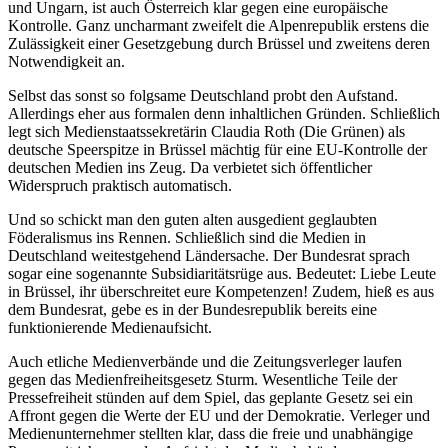
und Ungarn, ist auch Österreich klar gegen eine europäische
Kontrolle. Ganz uncharmant zweifelt die Alpenrepublik erstens die
Zulässigkeit einer Gesetzgebung durch Brüssel und zweitens deren
Notwendigkeit an.
Selbst das sonst so folgsame Deutschland probt den Aufstand.
Allerdings eher aus formalen denn inhaltlichen Gründen. Schließlich
legt sich Medienstaatssekretärin Claudia Roth (Die Grünen) als
deutsche Speerspitze in Brüssel mächtig für eine EU-Kontrolle der
deutschen Medien ins Zeug. Da verbietet sich öffentlicher
Widerspruch praktisch automatisch.
Und so schickt man den guten alten ausgedient geglaubten
Föderalismus ins Rennen. Schließlich sind die Medien in
Deutschland weitestgehend Ländersache. Der Bundesrat sprach
sogar eine sogenannte Subsidiaritätsrüge aus. Bedeutet: Liebe Leute
in Brüssel, ihr überschreitet eure Kompetenzen! Zudem, hieß es aus
dem Bundesrat, gebe es in der Bundesrepublik bereits eine
funktionierende Medienaufsicht.
Auch etliche Medienverbände und die Zeitungsverleger laufen
gegen das Medienfreiheitsgesetz Sturm. Wesentliche Teile der
Pressefreiheit stünden auf dem Spiel, das geplante Gesetz sei ein
Affront gegen die Werte der EU und der Demokratie. Verleger und
Medienunternehmer stellten klar, dass die freie und unabhängige