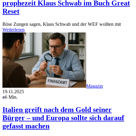
prophezeit Klaus Schwab im Buch Great
Reset
Böse Zungen sagen, Klaus Schwab und der WEF wollten mit
Weiterlesen
Magazin
19.11.2025
6 Min.
Italien greift nach dem Gold seiner
Bürger – und Europa sollte sich darauf
gefasst machen