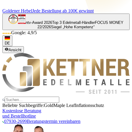
Goldener Hebel
Jede Bestellung ab 100€ gewinnt
ntv-Award 2026
Top 3 Edelmetall-Händler
FOCUS MONEY
22/2026
Siegel „Hohe Kompetenz“
Google: 4,9/5
DE
Ansicht
Beliebte Suchbegriffe:
Gold
Maple Leaf
Inflationsschutz
Kostenlose Beratung
und Bestellhotline
07930-2699
Beratungstermin vereinbaren