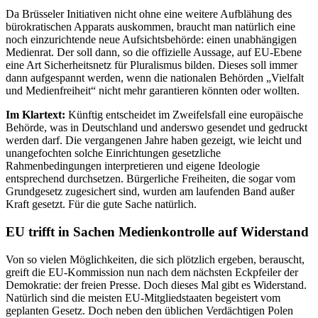
Da Brüsseler Initiativen nicht ohne eine weitere Aufblähung des
bürokratischen Apparats auskommen, braucht man natürlich eine
noch einzurichtende neue Aufsichtsbehörde: einen unabhängigen
Medienrat. Der soll dann, so die offizielle Aussage, auf EU-Ebene
eine Art Sicherheitsnetz für Pluralismus bilden. Dieses soll immer
dann aufgespannt werden, wenn die nationalen Behörden „Vielfalt
und Medienfreiheit“ nicht mehr garantieren könnten oder wollten.
Im Klartext:
Künftig entscheidet im Zweifelsfall eine europäische
Behörde, was in Deutschland und anderswo gesendet und gedruckt
werden darf. Die vergangenen Jahre haben gezeigt, wie leicht und
unangefochten solche Einrichtungen gesetzliche
Rahmenbedingungen interpretieren und eigene Ideologie
entsprechend durchsetzen. Bürgerliche Freiheiten, die sogar vom
Grundgesetz zugesichert sind, wurden am laufenden Band außer
Kraft gesetzt. Für die gute Sache natürlich.
EU trifft in Sachen Medienkontrolle auf Widerstand
Von so vielen Möglichkeiten, die sich plötzlich ergeben, berauscht,
greift die EU-Kommission nun nach dem nächsten Eckpfeiler der
Demokratie: der freien Presse. Doch dieses Mal gibt es Widerstand.
Natürlich sind die meisten EU-Mitgliedstaaten begeistert vom
geplanten Gesetz. Doch neben den üblichen Verdächtigen Polen