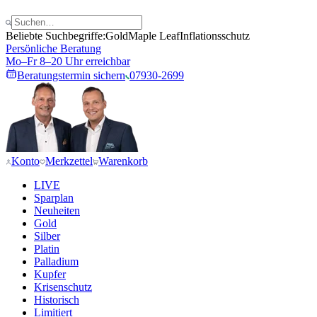
Beliebte Suchbegriffe:
Gold
Maple Leaf
Inflationsschutz
Persönliche Beratung
Mo–Fr 8–20 Uhr erreichbar
Beratungstermin sichern
07930-2699
Konto
Merkzettel
Warenkorb
LIVE
Sparplan
Neuheiten
Gold
Silber
Platin
Palladium
Kupfer
Krisenschutz
Historisch
Limitiert