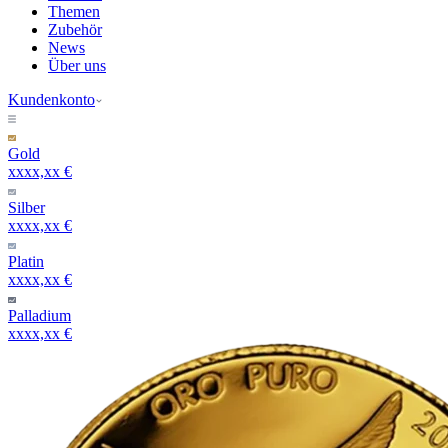
Themen
Zubehör
News
Über uns
Kundenkonto
Gold
xxxx,xx €
Silber
xxxx,xx €
Platin
xxxx,xx €
Palladium
xxxx,xx €