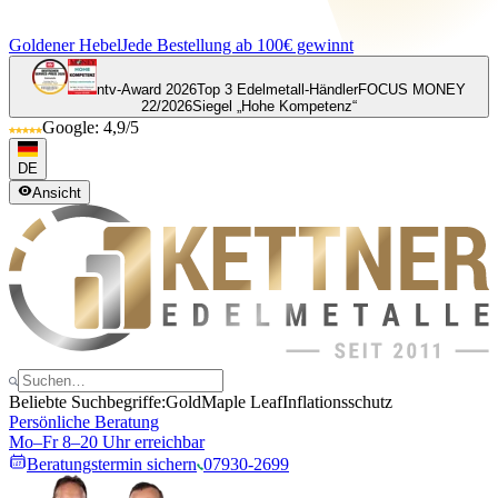
Goldener Hebel
Jede Bestellung ab 100€ gewinnt
ntv-Award 2026
Top 3 Edelmetall-Händler
FOCUS MONEY
22/2026
Siegel „Hohe Kompetenz“
Google: 4,9/5
DE
Ansicht
Beliebte Suchbegriffe:
Gold
Maple Leaf
Inflationsschutz
Persönliche Beratung
Mo–Fr 8–20 Uhr erreichbar
Beratungstermin sichern
07930-2699