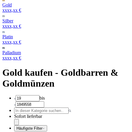
Gold
xxxx,xx €
Silber
xxxx,xx €
Platin
xxxx,xx €
Palladium
xxxx,xx €
Gold kaufen - Goldbarren &
Goldmünzen
bis
Sofort lieferbar
Häufigste Filter