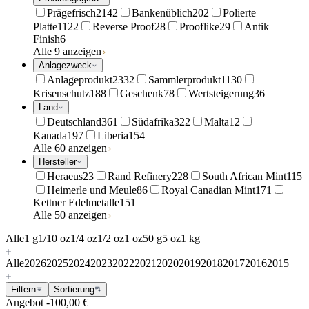
Prägefrisch
2142
Bankenüblich
202
Polierte
Platte
1122
Reverse Proof
28
Prooflike
29
Antik
Finish
6
Alle 9 anzeigen
Anlagezweck
Anlageprodukt
2332
Sammlerprodukt
1130
Krisenschutz
188
Geschenk
78
Wertsteigerung
36
Land
Deutschland
361
Südafrika
322
Malta
12
Kanada
197
Liberia
154
Alle 60 anzeigen
Hersteller
Heraeus
23
Rand Refinery
228
South African Mint
115
Heimerle und Meule
86
Royal Canadian Mint
171
Kettner Edelmetalle
151
Alle 50 anzeigen
Alle
1 g
1/10 oz
1/4 oz
1/2 oz
1 oz
50 g
5 oz
1 kg
Alle
2026
2025
2024
2023
2022
2021
2020
2019
2018
2017
2016
2015
Filtern
Sortierung
Angebot
-100,00 €