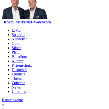
Konto
Merkzettel
Warenkorb
LIVE
Sparplan
Neuheiten
Gold
Silber
Platin
Palladium
Kupfer
Krisenschutz
Historisch
Limitiert
Themen
Zubehör
News
Über uns
Kundenkonto