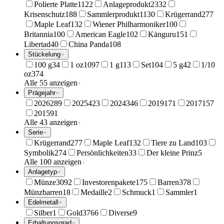
Polierte Platte
1122
Anlageprodukt
2332
Krisenschutz
188
Sammlerprodukt
1130
Krügerrand
277
Maple Leaf
132
Wiener Philharmoniker
100
Britannia
100
American Eagle
102
Känguru
151
Libertad
40
China Panda
108
Stückelung
100 g
34
1 oz
1097
1 g
113
Set
104
5 g
42
1/10
oz
374
Alle 55 anzeigen
Prägejahr
2026
289
2025
423
2024
346
2019
171
2017
157
2015
91
Alle 43 anzeigen
Serie
Krügerrand
277
Maple Leaf
132
Tiere zu Land
103
Symbolik
274
Persönlichkeiten
33
Der kleine Prinz
5
Alle 100 anzeigen
Anlagetyp
Münze
3092
Investorenpakete
175
Barren
378
Münzbarren
18
Medaille
2
Schmuck
1
Sammler
1
Edelmetall
Silber
1
Gold
3766
Diverse
9
Erhaltungsgrad