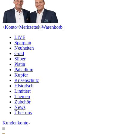
Konto
Merkzettel
Warenkorb
LIVE
Sparplan
Neuheiten
Gold
Silber
Platin
Palladium
Kupfer
Krisenschutz
Historisch
Limitiert
Themen
Zubehör
News
Über uns
Kundenkonto