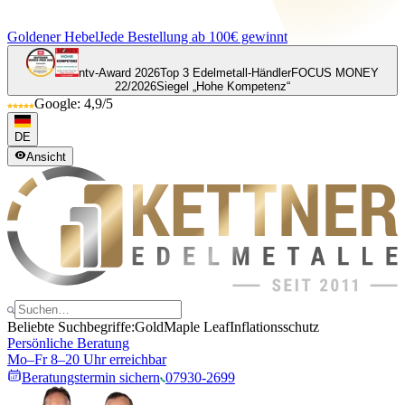
Goldener Hebel
Jede Bestellung ab 100€ gewinnt
ntv-Award 2026
Top 3 Edelmetall-Händler
FOCUS MONEY
22/2026
Siegel „Hohe Kompetenz“
Google: 4,9/5
DE
Ansicht
Beliebte Suchbegriffe:
Gold
Maple Leaf
Inflationsschutz
Persönliche Beratung
Mo–Fr 8–20 Uhr erreichbar
Beratungstermin sichern
07930-2699