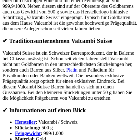
einer durchsichtigen Folie und mit einem Feinheitsgrad von
999,9/1000. Neben diesem sind auf der Oberseite des Goldbarrens
auch das Gewicht von 500 g sowie das Herstellerlogo inklusive
Schriftzug „Valcambi Swiss“ eingeprägt. Typisch für Goldbarren
aus dem Hause Valcambi ist die gewohnt hochwertige Prägequalität,
die unsere Anleger schon seit vielen Jahren lieben.
✔
Traditionsunternehmen Valcambi Suisse
Valcambi Suisse ist ein Schweizer Barrenproduzent, der in Balerne
bei Chiasso ansässig ist. Schon seit vielen Jahren stellt Valcambi
nicht nur Goldbarren in den unterschiedlichsten Stückelungen her,
sondern auch Barren aus Silber,
Platin
und Palladium für
Privatkunden oder Banken weltweit. Die besonders exklusive
Prägequalität sorgt optisch für einen exklusiven Eindruck. Bei
diesem Valcambi Suisse Barren handelt es sich um einen
Gussbarren. Bei den kleineren Stückelungen unter 50 g haben Sie
die Möglichkeit Prägebarren von Valcambi zu erstehen.
✔
Informationen auf einen Blick
Hersteller
:
Valcambi / Schweiz
Stückelung:
500 g
Feingewicht
:
999/1.000
Material:
Gold