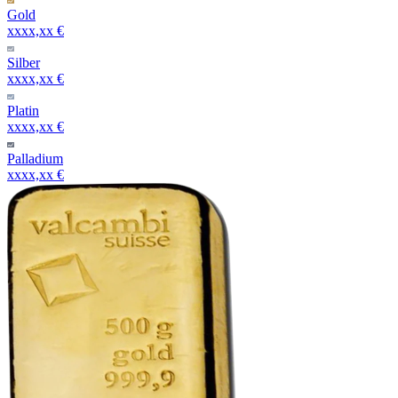
Gold
xxxx,xx €
Silber
xxxx,xx €
Platin
xxxx,xx €
Palladium
xxxx,xx €