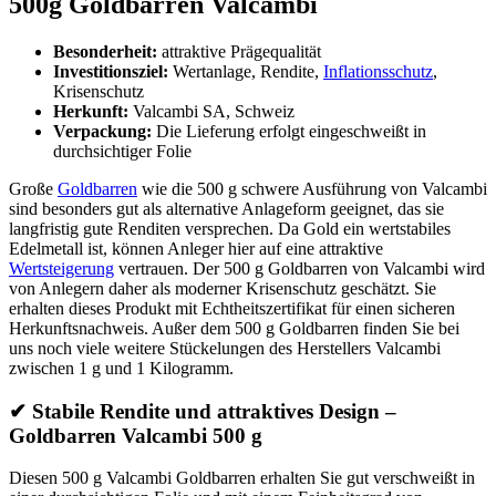
500g Goldbarren Valcambi
Besonderheit:
attraktive Prägequalität
Investitionsziel:
Wertanlage, Rendite,
Inflationsschutz
,
Krisenschutz
Herkunft:
Valcambi SA, Schweiz
Verpackung:
Die Lieferung erfolgt eingeschweißt in
durchsichtiger Folie
Große
Goldbarren
wie die 500 g schwere Ausführung von Valcambi
sind besonders gut als alternative Anlageform geeignet, das sie
langfristig gute Renditen versprechen. Da Gold ein wertstabiles
Edelmetall ist, können Anleger hier auf eine attraktive
Wertsteigerung
vertrauen. Der 500 g Goldbarren von Valcambi wird
von Anlegern daher als moderner Krisenschutz geschätzt. Sie
erhalten dieses Produkt mit Echtheitszertifikat für einen sicheren
Herkunftsnachweis. Außer dem 500 g Goldbarren finden Sie bei
uns noch viele weitere Stückelungen des Herstellers Valcambi
zwischen 1 g und 1 Kilogramm.
✔
Stabile Rendite und attraktives Design –
Goldbarren Valcambi 500 g
Diesen 500 g Valcambi Goldbarren erhalten Sie gut verschweißt in