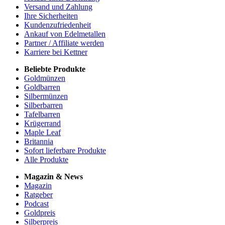
Versand und Zahlung
Ihre Sicherheiten
Kundenzufriedenheit
Ankauf von Edelmetallen
Partner / Affiliate werden
Karriere bei Kettner
Beliebte Produkte
Goldmünzen
Goldbarren
Silbermünzen
Silberbarren
Tafelbarren
Krügerrand
Maple Leaf
Britannia
Sofort lieferbare Produkte
Alle Produkte
Magazin & News
Magazin
Ratgeber
Podcast
Goldpreis
Silberpreis