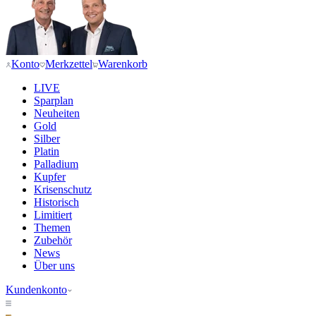
Konto
Merkzettel
Warenkorb
LIVE
Sparplan
Neuheiten
Gold
Silber
Platin
Palladium
Kupfer
Krisenschutz
Historisch
Limitiert
Themen
Zubehör
News
Über uns
Kundenkonto