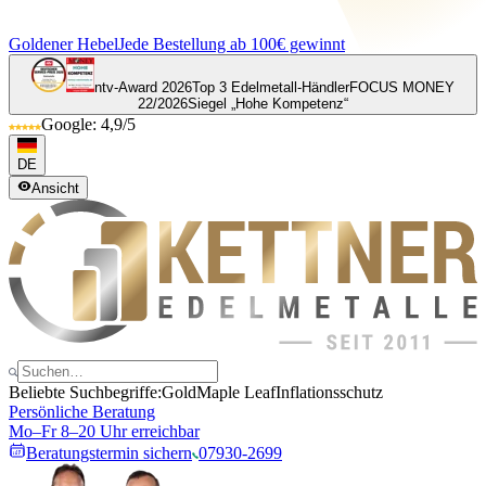
Goldener Hebel
Jede Bestellung ab 100€ gewinnt
ntv-Award 2026
Top 3 Edelmetall-Händler
FOCUS MONEY
22/2026
Siegel „Hohe Kompetenz“
Google: 4,9/5
DE
Ansicht
Beliebte Suchbegriffe:
Gold
Maple Leaf
Inflationsschutz
Persönliche Beratung
Mo–Fr 8–20 Uhr erreichbar
Beratungstermin sichern
07930-2699