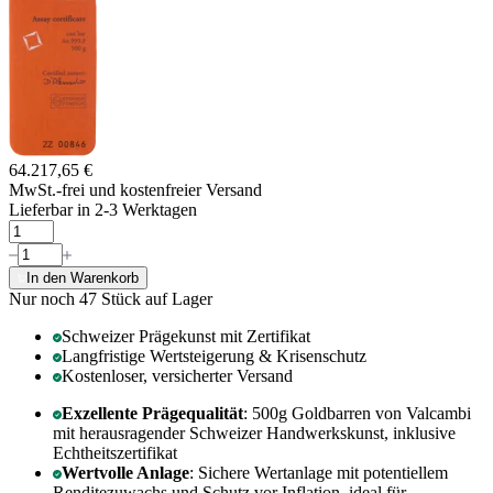
64.217,65 €
MwSt.-frei und
kostenfreier Versand
Lieferbar in 2-3 Werktagen
In den Warenkorb
Nur noch 47
Stück auf Lager
Schweizer Prägekunst mit Zertifikat
Langfristige Wertsteigerung & Krisenschutz
Kostenloser, versicherter Versand
Exzellente Prägequalität
: 500g Goldbarren von Valcambi
mit herausragender Schweizer Handwerkskunst, inklusive
Echtheitszertifikat
Wertvolle Anlage
: Sichere Wertanlage mit potentiellem
Renditezuwachs und Schutz vor Inflation, ideal für