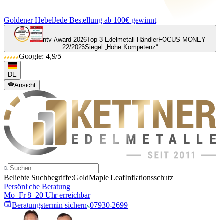
Goldener Hebel
Jede Bestellung ab 100€ gewinnt
ntv-Award 2026
Top 3 Edelmetall-Händler
FOCUS MONEY
22/2026
Siegel „Hohe Kompetenz“
Google: 4,9/5
DE
Ansicht
Beliebte Suchbegriffe:
Gold
Maple Leaf
Inflationsschutz
Persönliche Beratung
Mo–Fr 8–20 Uhr erreichbar
Beratungstermin sichern
07930-2699