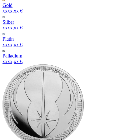
Gold
xxxx,xx €
Silber
xxxx,xx €
Platin
xxxx,xx €
Palladium
xxxx,xx €