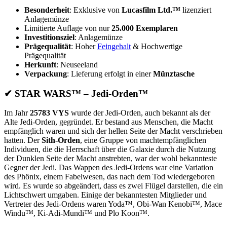
Besonderheit
: Exklusive von
Lucasfilm Ltd.™
lizenziert
Anlagemünze
Limitierte Auflage von nur
25.000 Exemplaren
Investitionsziel
: Anlagemünze
Prägequalität
: Hoher
Feingehalt
& Hochwertige
Prägequalität
Herkunft
: Neuseeland
Verpackung
: Lieferung erfolgt in einer
Münztasche
✔ STAR WARS™ – Jedi-Orden™
Im Jahr
25783 VYS
wurde der Jedi-Orden, auch bekannt als der
Alte Jedi-Orden, gegründet. Er bestand aus Menschen, die Macht
empfänglich waren und sich der hellen Seite der Macht verschrieben
hatten. Der
Sith-Orden
, eine Gruppe von machtempfänglichen
Individuen, die die Herrschaft über die Galaxie durch die Nutzung
der Dunklen Seite der Macht anstrebten, war der wohl bekannteste
Gegner der Jedi. Das Wappen des Jedi-Ordens war eine Variation
des Phönix, einem Fabelwesen, das nach dem Tod wiedergeboren
wird. Es wurde so abgeändert, dass es zwei Flügel darstellen, die ein
Lichtschwert umgaben. Einige der bekanntesten Mitglieder und
Vertreter des Jedi-Ordens waren Yoda™, Obi-Wan Kenobi™, Mace
Windu™, Ki-Adi-Mundi™ und Plo Koon™.