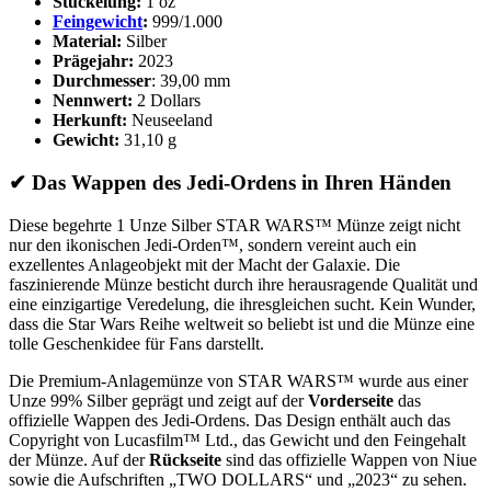
Stückelung:
1 oz
Feingewicht
:
999/1.000
Material:
Silber
Prägejahr:
2023
Durchmesser
: 39,00 mm
Nennwert:
2 Dollars
Herkunft:
Neuseeland
Gewicht:
31,10 g
✔ Das Wappen des Jedi-Ordens in Ihren Händen
Diese begehrte 1 Unze Silber STAR WARS™ Münze zeigt nicht
nur den ikonischen Jedi-Orden™, sondern vereint auch ein
exzellentes Anlageobjekt mit der Macht der Galaxie. Die
faszinierende Münze besticht durch ihre herausragende Qualität und
eine einzigartige Veredelung, die ihresgleichen sucht. Kein Wunder,
dass die Star Wars Reihe weltweit so beliebt ist und die Münze eine
tolle Geschenkidee für Fans darstellt.
Die Premium-Anlagemünze von STAR WARS™ wurde aus einer
Unze 99% Silber geprägt und zeigt auf der
Vorderseite
das
offizielle Wappen des Jedi-Ordens. Das Design enthält auch das
Copyright von Lucasfilm™ Ltd., das Gewicht und den Feingehalt
der Münze. Auf der
Rückseite
sind das offizielle Wappen von Niue
sowie die Aufschriften „TWO DOLLARS“ und „2023“ zu sehen.