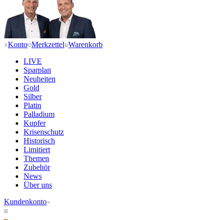
Konto
Merkzettel
Warenkorb
LIVE
Sparplan
Neuheiten
Gold
Silber
Platin
Palladium
Kupfer
Krisenschutz
Historisch
Limitiert
Themen
Zubehör
News
Über uns
Kundenkonto