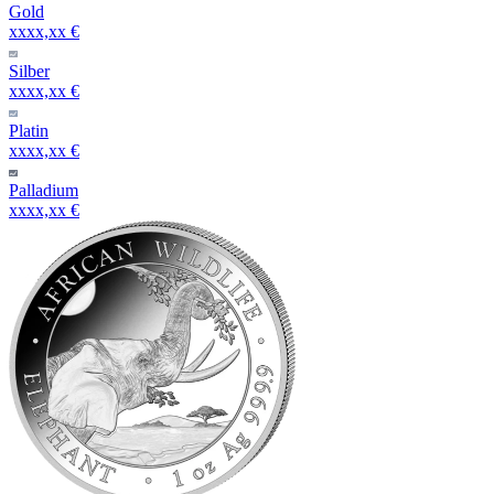
Gold
xxxx,xx €
Silber
xxxx,xx €
Platin
xxxx,xx €
Palladium
xxxx,xx €