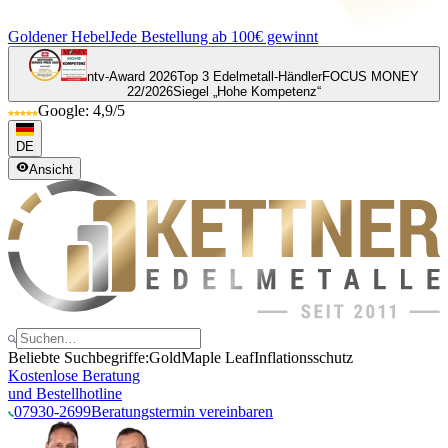
Goldener Hebel
Jede Bestellung ab 100€ gewinnt
ntv-Award 2026
Top 3 Edelmetall-Händler
FOCUS MONEY
22/2026
Siegel „Hohe Kompetenz“
Google: 4,9/5
DE
Ansicht
Beliebte Suchbegriffe:
Gold
Maple Leaf
Inflationsschutz
Kostenlose Beratung
und Bestellhotline
07930-2699
Beratungstermin vereinbaren