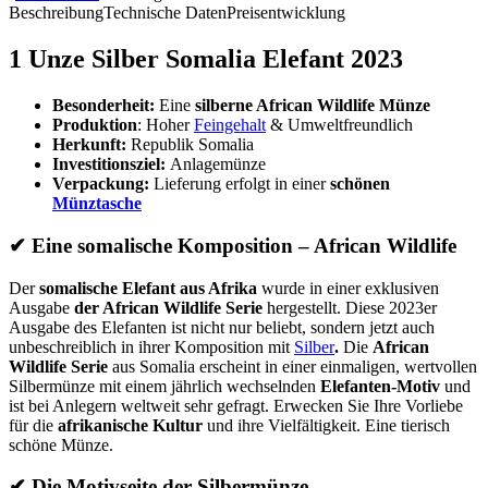
Beschreibung
Technische Daten
Preisentwicklung
1 Unze Silber Somalia Elefant 2023
Besonderheit:
Eine
silberne African Wildlife Münze
Produktion
: Hoher
Feingehalt
& Umweltfreundlich
Herkunft:
Republik Somalia
Investitionsziel:
Anlagemünze
Verpackung:
Lieferung erfolgt in einer
schönen
Münztasche
✔ Eine somalische Komposition – African Wildlife
Der
somalische Elefant aus Afrika
wurde in einer exklusiven
Ausgabe
der African Wildlife Serie
hergestellt. Diese 2023er
Ausgabe des Elefanten ist nicht nur beliebt, sondern jetzt auch
unbeschreiblich in ihrer Komposition mit
Silber
.
Die
African
Wildlife Serie
aus Somalia erscheint in einer einmaligen, wertvollen
Silbermünze mit einem jährlich wechselnden
Elefanten-Motiv
und
ist bei Anlegern weltweit sehr gefragt. Erwecken Sie Ihre Vorliebe
für die
afrikanische Kultur
und ihre Vielfältigkeit. Eine tierisch
schöne Münze.
✔
Die Motivseite der Silbermünze