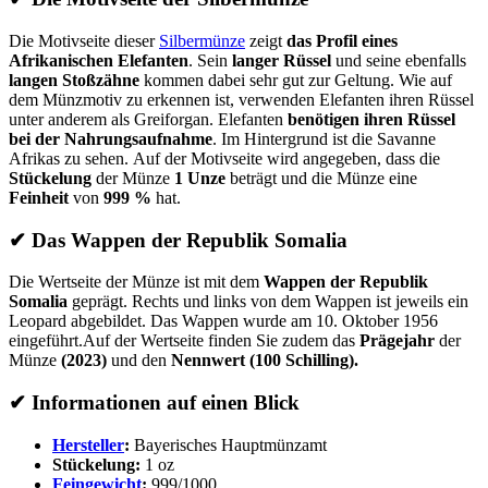
Die Motivseite dieser
Silbermünze
zeigt
das Profil eines
Afrikanischen Elefanten
. Sein
langer Rüssel
und seine ebenfalls
langen Stoßzähne
kommen dabei sehr gut zur Geltung. Wie auf
dem Münzmotiv zu erkennen ist, verwenden Elefanten ihren Rüssel
unter anderem als Greiforgan. Elefanten
benötigen ihren Rüssel
bei der Nahrungsaufnahme
. Im Hintergrund ist die Savanne
Afrikas zu sehen. Auf der Motivseite wird angegeben, dass die
Stückelung
der Münze
1 Unze
beträgt und die Münze eine
Feinheit
von
999 %
hat.
✔
Das Wappen der Republik Somalia
Die Wertseite der Münze ist mit dem
Wappen der Republik
Somalia
geprägt. Rechts und links von dem Wappen ist jeweils ein
Leopard abgebildet. Das Wappen wurde am 10. Oktober 1956
eingeführt.Auf der Wertseite finden Sie zudem das
Prägejahr
der
Münze
(2023)
und den
Nennwert (100 Schilling).
✔
Informationen auf einen Blick
Hersteller
:
Bayerisches Hauptmünzamt
Stückelung:
1 oz
Feingewicht
:
999/1000