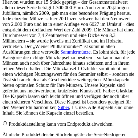
Hiervon wurden nur 15 Stück geprägt – der Gesamtmaterialwert
allein dieser Serie beträgt 1.300.000 Euro. Auch zum 20-jährigen
Jubiläum, nämlich 2009, gab man eine besondere Prägung heraus.
Jede einzelne Münze ist hier 20 Unzen schwer, hat den Nennwert
von 2.000 Euro und ist in einer Auflage von 6027 im Umlauf – dies
entspricht dem dreifachen Wert der Zahl 2009. Die Münze hat einen
Durchmesser von 7,4 Zentimetern und eine Dicke von 8,3
Millimetern – sie wurde jeweils mit Zertifikat und im Holzetui
vertrieben. Der „Wiener Philharmoniker“ ist somit in allen
Ausführungen eine wertvolle
Sammlermünze
. Es lohnt sich, für jede
Kategorie die richtige Münzkapsel zu besitzen – so kann man die
Münzen auch noch über Jahrzehnte hinaus schützen und in ihrem
reinen Wert erhalten. Die Münzkapsel 1 Ozbildet somit nicht nur
einen wichtigen Nutzungswert für den Sammler selbst – sondern sie
lässt sich auch ideal als Geschenkidee weitergeben. Münzkapseln
bieten optimalen Schutz für Ihre Münzen. Unsere Kapseln sind
gefertigt aus hochwertigem, kratzfesten Kunststoff. Farbe: Glasklar.
Die Kapseln lassen sich leicht öffnen und verfügen dennoch über
einen sicheren Verschluss. Diese Kapsel ist besonders geeignet für
den Wiener Philharmoniker,
Silber
, 1 Unze. Alle Kapseln sind ohne
Inhalt. Sie können die Kapseln einzel bestellen.
Produktdarstellung kann vom Endprodukt abweichen.
Ähnliche Produkte
Gleiche Stückelung
Gleiche Serie
Niedrigerer