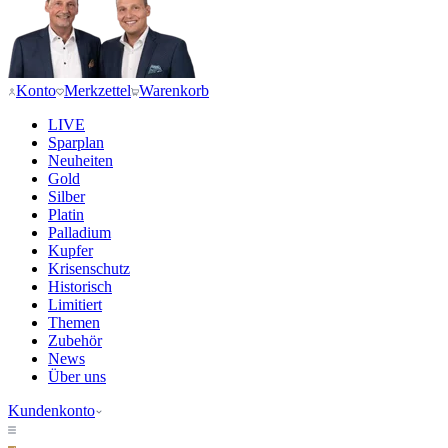
Konto
Merkzettel
Warenkorb
LIVE
Sparplan
Neuheiten
Gold
Silber
Platin
Palladium
Kupfer
Krisenschutz
Historisch
Limitiert
Themen
Zubehör
News
Über uns
Kundenkonto