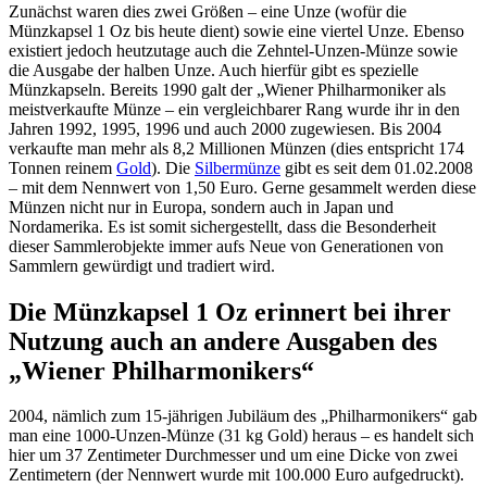
Zunächst waren dies zwei Größen – eine Unze (wofür die
Münzkapsel 1 Oz bis heute dient) sowie eine viertel Unze. Ebenso
existiert jedoch heutzutage auch die Zehntel-Unzen-Münze sowie
die Ausgabe der halben Unze. Auch hierfür gibt es spezielle
Münzkapseln. Bereits 1990 galt der „Wiener Philharmoniker als
meistverkaufte Münze – ein vergleichbarer Rang wurde ihr in den
Jahren 1992, 1995, 1996 und auch 2000 zugewiesen. Bis 2004
verkaufte man mehr als 8,2 Millionen Münzen (dies entspricht 174
Tonnen reinem
Gold
). Die
Silbermünze
gibt es seit dem 01.02.2008
– mit dem Nennwert von 1,50 Euro. Gerne gesammelt werden diese
Münzen nicht nur in Europa, sondern auch in Japan und
Nordamerika. Es ist somit sichergestellt, dass die Besonderheit
dieser Sammlerobjekte immer aufs Neue von Generationen von
Sammlern gewürdigt und tradiert wird.
Die Münzkapsel 1 Oz erinnert bei ihrer
Nutzung auch an andere Ausgaben des
„Wiener Philharmonikers“
2004, nämlich zum 15-jährigen Jubiläum des „Philharmonikers“ gab
man eine 1000-Unzen-Münze (31 kg Gold) heraus – es handelt sich
hier um 37 Zentimeter Durchmesser und um eine Dicke von zwei
Zentimetern (der Nennwert wurde mit 100.000 Euro aufgedruckt).