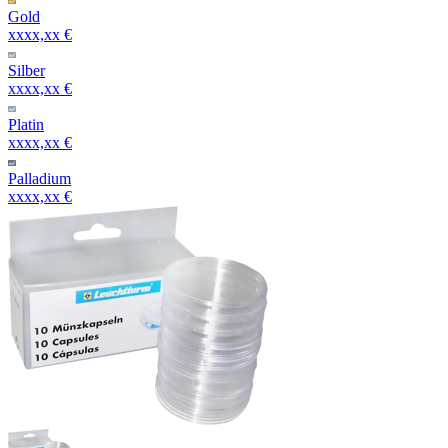
Gold
xxxx,xx €
Silber
xxxx,xx €
Platin
xxxx,xx €
Palladium
xxxx,xx €