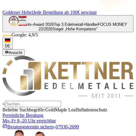
Goldener Hebel
Jede Bestellung ab 100€ gewinnt
ntv-Award 2026
Top 3 Edelmetall-Händler
FOCUS MONEY
22/2026
Siegel „Hohe Kompetenz“
Google: 4,9/5
DE
Ansicht
Beliebte Suchbegriffe:
Gold
Maple Leaf
Inflationsschutz
Persönliche Beratung
Mo–Fr 8–20 Uhr erreichbar
Beratungstermin sichern
07930-2699