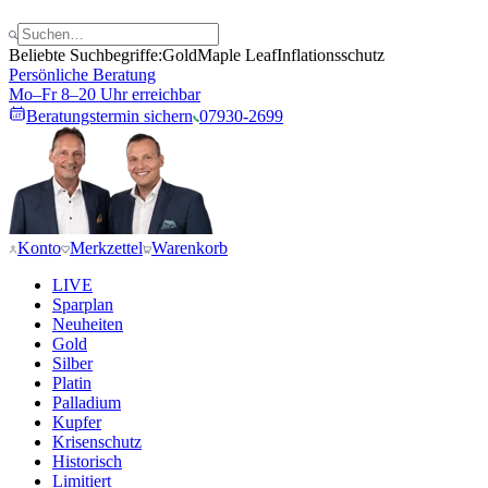
Beliebte Suchbegriffe:
Gold
Maple Leaf
Inflationsschutz
Persönliche Beratung
Mo–Fr 8–20 Uhr erreichbar
Beratungstermin sichern
07930-2699
Konto
Merkzettel
Warenkorb
LIVE
Sparplan
Neuheiten
Gold
Silber
Platin
Palladium
Kupfer
Krisenschutz
Historisch
Limitiert