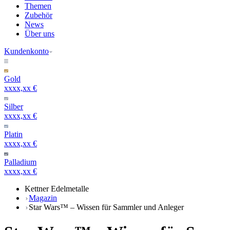
Themen
Zubehör
News
Über uns
Kundenkonto
Gold
xxxx,xx €
Silber
xxxx,xx €
Platin
xxxx,xx €
Palladium
xxxx,xx €
Kettner Edelmetalle
Magazin
Star Wars™ – Wissen für Sammler und Anleger