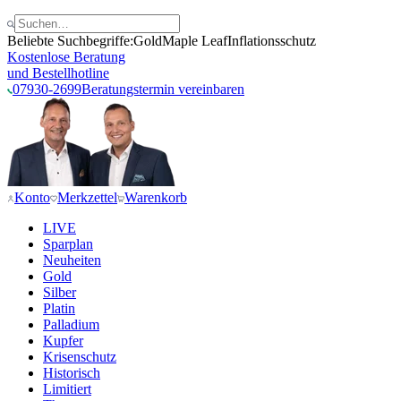
Beliebte Suchbegriffe:
Gold
Maple Leaf
Inflationsschutz
Kostenlose Beratung
und Bestellhotline
07930-2699
Beratungstermin vereinbaren
Konto
Merkzettel
Warenkorb
LIVE
Sparplan
Neuheiten
Gold
Silber
Platin
Palladium
Kupfer
Krisenschutz
Historisch
Limitiert