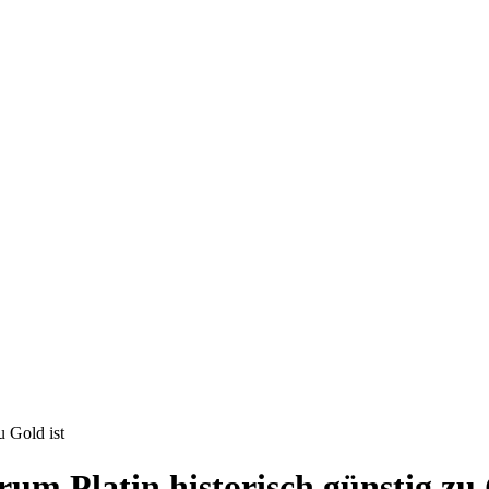
u Gold ist
um Platin historisch günstig zu 