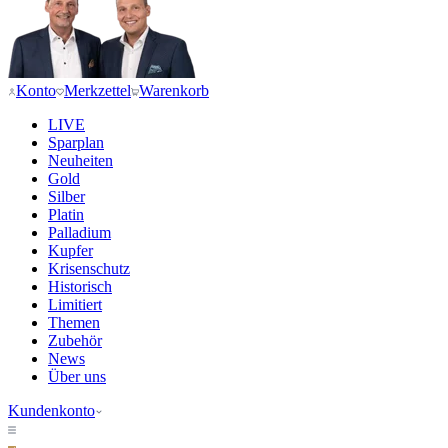
Konto
Merkzettel
Warenkorb
LIVE
Sparplan
Neuheiten
Gold
Silber
Platin
Palladium
Kupfer
Krisenschutz
Historisch
Limitiert
Themen
Zubehör
News
Über uns
Kundenkonto