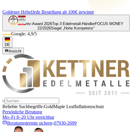
Goldener Hebel
Jede Bestellung ab 100€ gewinnt
ntv-Award 2026
Top 3 Edelmetall-Händler
FOCUS MONEY
22/2026
Siegel „Hohe Kompetenz“
Google: 4,9/5
DE
Ansicht
Beliebte Suchbegriffe:
Gold
Maple Leaf
Inflationsschutz
Persönliche Beratung
Mo–Fr 8–20 Uhr erreichbar
Beratungstermin sichern
07930-2699