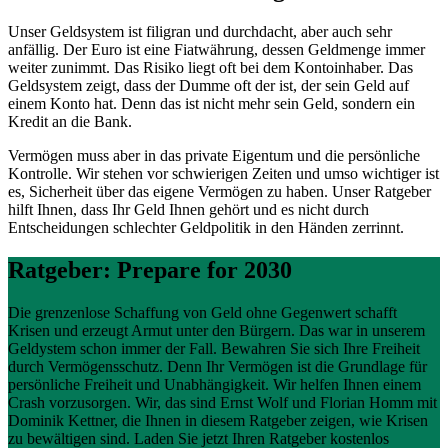
Unser Geldsystem ist filigran und durchdacht, aber auch sehr
anfällig. Der Euro ist eine Fiatwährung, dessen Geldmenge immer
weiter zunimmt. Das Risiko liegt oft bei dem Kontoinhaber. Das
Geldsystem zeigt, dass der Dumme oft der ist, der sein Geld auf
einem Konto hat. Denn das ist nicht mehr sein Geld, sondern ein
Kredit an die Bank.
Vermögen muss aber in das private Eigentum und die persönliche
Kontrolle. Wir stehen vor schwierigen Zeiten und umso wichtiger ist
es, Sicherheit über das eigene Vermögen zu haben. Unser Ratgeber
hilft Ihnen, dass Ihr Geld Ihnen gehört und es nicht durch
Entscheidungen schlechter Geldpolitik in den Händen zerrinnt.
Ratgeber: Prepare for 2030
Die grenzenlose Schaffung von Geld ohne Gegenwert schafft
Krisen und erzeugt Armut unter den Bürgern. Das war in unserem
Geldystem schon immer der Fall. Bewahren Sie sich Ihre Freiheit
durch Vermögensschutz. Denn Ihr Vermögen ist die Grundlage für
persönliche Freiheit und Unabhängigkeit. Wir helfen Ihnen einem
Crash vorzusorgen. Wir, das sind Ernst Wolf und Florian Homm mit
Dominik Kettner, die Ihnen in diesem Ratgeber zeigen, wie Krisen
zu bewältigen sind. Laden Sie jetzt Ihren Ratgeber kostenlos