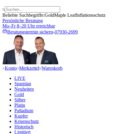
Beliebte Suchbegriffe:
Gold
Maple Leaf
Inflationsschutz
Persönliche Beratung
Mo–Fr 8–20 Uhr erreichbar
Beratungstermin sichern
07930-2699
Konto
Merkzettel
Warenkorb
LIVE
Sparplan
Neuheiten
Gold
Silber
Platin
Palladium
Kupfer
Krisenschutz
Historisch
Limitiert