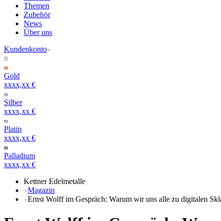
Themen
Zubehör
News
Über uns
Kundenkonto
Gold
xxxx,xx €
Silber
xxxx,xx €
Platin
xxxx,xx €
Palladium
xxxx,xx €
Kettner Edelmetalle
Magazin
Ernst Wolff im Gespräch: Warum wir uns alle zu digitalen S