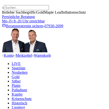
Beliebte Suchbegriffe:
Gold
Maple Leaf
Inflationsschutz
Persönliche Beratung
Mo–Fr 8–20 Uhr erreichbar
Beratungstermin sichern
07930-2699
Konto
Merkzettel
Warenkorb
LIVE
Sparplan
Neuheiten
Gold
Silber
Platin
Palladium
Kupfer
Krisenschutz
Historisch
Limitiert