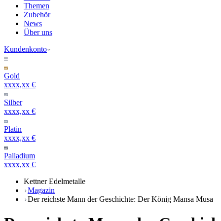
Themen
Zubehör
News
Über uns
Kundenkonto
Gold
xxxx,xx €
Silber
xxxx,xx €
Platin
xxxx,xx €
Palladium
xxxx,xx €
Kettner Edelmetalle
Magazin
Der reichste Mann der Geschichte: Der König Mansa Musa