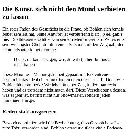
Die Kunst, sich nicht den Mund verbieten
zu lassen
Ein roter Faden des Gesprächs ist die Frage, ob Bohlen sich jemals
selbst zensiert hat. Seine Antwort ist verblüffend klar:
„Nee, gab's
nie."
Stattdessen erzählt er von seinem Mentor Gerhard Zeiler, einst
sein wichtigster Chef, der ihm einen Satz mit auf den Weg gab, der
heute brisanter klingt denn je:
Dieter, du kannst sagen, was du willst, aber du musst
recht haben.
Diese Maxime – Meinungsfreiheit gepaart mit Faktentreue –
beschreibt das Ideal einer funktionierenden Gesellschaft. Doch wie
Bohlen bitter anmerkt: Wir leben in einer Zeit, in der man recht
haben und es trotzdem nicht sagen darf. Diese Verschiebung dessen,
was sagbar ist, betrifft nicht nur Showmaster, sondern jeden
mündigen Bürger.
Reden statt ausgrenzen
Besonders pointiert wird die Beobachtung, dass Gespräche selbst
zum Tabu geworden sind. Bohlen verweist auf das virale Podcast-