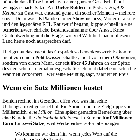
bündeln das diffuse Unbehagen einer ganzen Gesellschaft auf
wenige, scharfe Sätze. Als
Dieter Bohlen
im Podcast
Hopf &
Kettner
zu Gast war, entstand genau ein solcher Moment – mehrere
sogar. Denn was als Plauderei über Showbusiness, Modern Talking
und den legendären RTL-Rauswurf begann, kippte schnell in eine
bemerkenswert ehrliche Bestandsaufnahme über Angst, Krieg,
Geldentwertung und die Frage, wie viel Wahrheit man in diesem
Land heute noch aussprechen darf.
Und genau das macht das Gespräch so bemerkenswert: Es kommt
nicht von einem Politikwissenschaftler, nicht von einem Ökonomen,
sondern von einem Mann, der seit
über 45 Jahren
an der Spitze
des deutschen Unterhaltungsgeschäfts steht und dabei eine schlichte
Wahrheit verkörpert – wer seine Meinung sagt, zahlt einen Preis.
Wenn ein Satz Millionen kostet
Bohlen rechnet im Gespräch offen vor, was ihn seine
Unbeugsamkeit gekostet hat. Ein Spruch über die Zielgruppe von
Müllermilch:
eine Million
. Eine später gemachte Bemerkung über
eine Kandidatin:
dreieinhalb Millionen
. In Summe
fünf Millionen
Euro für zwei Sätze
, weil Werbepartner sofort absprangen.
Wo kommen wir denn hin, wenn jedes Wort auf die
Goldwaage gelegt wird?