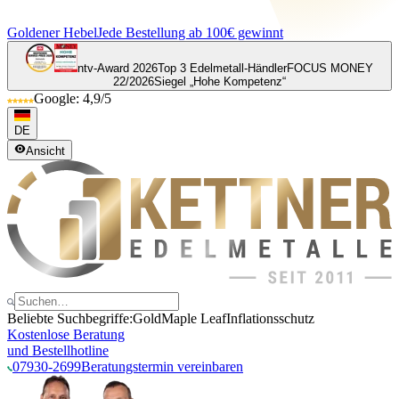
Goldener Hebel
Jede Bestellung ab 100€ gewinnt
ntv-Award 2026
Top 3 Edelmetall-Händler
FOCUS MONEY
22/2026
Siegel „Hohe Kompetenz“
Google: 4,9/5
DE
Ansicht
Beliebte Suchbegriffe:
Gold
Maple Leaf
Inflationsschutz
Kostenlose Beratung
und Bestellhotline
07930-2699
Beratungstermin vereinbaren