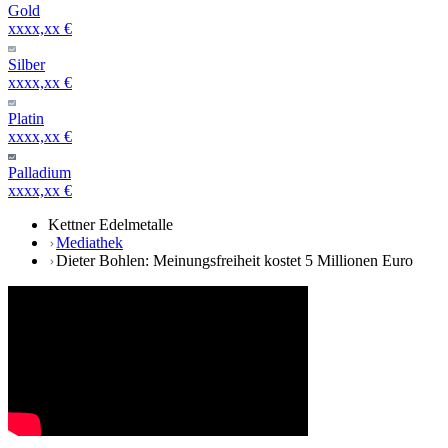
Gold
xxxx,xx €
Silber
xxxx,xx €
Platin
xxxx,xx €
Palladium
xxxx,xx €
Kettner Edelmetalle
Mediathek
Dieter Bohlen: Meinungsfreiheit kostet 5 Millionen Euro