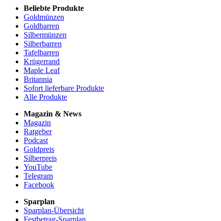
Beliebte Produkte
Goldmünzen
Goldbarren
Silbermünzen
Silberbarren
Tafelbarren
Krügerrand
Maple Leaf
Britannia
Sofort lieferbare Produkte
Alle Produkte
Magazin & News
Magazin
Ratgeber
Podcast
Goldpreis
Silberpreis
YouTube
Telegram
Facebook
Sparplan
Sparplan-Übersicht
Festbetrag-Sparplan