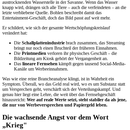
austrocknenden Wasserstelle in der Savanne. Wenn das Wasser
knapp wird, drängen sich alle Tiere – auch die verfeindeten – an die
letzte verbliebene Quelle. Bohlen beschreibt damit das
Entertainment-Geschäft, doch das Bild passt auf weit mehr.
Er schildert, wie sich der gesamte Wertschöpfungskreislauf
verändert hat:
Die
Schallplattenindustrie
brach zusammen, das Streaming
bringt nur noch einen Bruchteil der früheren Einnahmen.
Die
Printmedien
verloren ihr physisches Geschäft – die
Bildzeitung am Kiosk gehört der Vergangenheit an.
Das
lineare Fernsehen
kämpft gegen tausend Social-Media-
Kanäle um Werbeeinnahmen.
Was wie eine reine Brancheanalyse klingt, ist in Wahrheit ein
Symptom. Überall, wo das Geld real wird, wo es um Substanz statt
um Versprechen geht, verschärft sich der Verteilungskampf. Und
genau hier liegt eine Lehre, die weit über das Fernsehgeschäft
hinausreicht:
Wer auf reale Werte setzt, steht stabiler da als jene,
die nur von Werbeversprechen und Papiergeld leben.
Die wachsende Angst vor dem Wort
„Krieg"