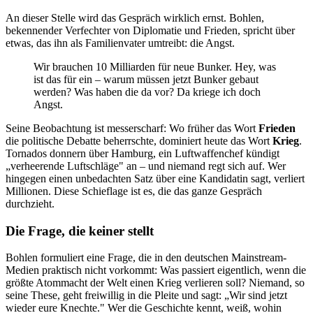
An dieser Stelle wird das Gespräch wirklich ernst. Bohlen,
bekennender Verfechter von Diplomatie und Frieden, spricht über
etwas, das ihn als Familienvater umtreibt: die Angst.
Wir brauchen 10 Milliarden für neue Bunker. Hey, was
ist das für ein – warum müssen jetzt Bunker gebaut
werden? Was haben die da vor? Da kriege ich doch
Angst.
Seine Beobachtung ist messerscharf: Wo früher das Wort
Frieden
die politische Debatte beherrschte, dominiert heute das Wort
Krieg
.
Tornados donnern über Hamburg, ein Luftwaffenchef kündigt
„verheerende Luftschläge" an – und niemand regt sich auf. Wer
hingegen einen unbedachten Satz über eine Kandidatin sagt, verliert
Millionen. Diese Schieflage ist es, die das ganze Gespräch
durchzieht.
Die Frage, die keiner stellt
Bohlen formuliert eine Frage, die in den deutschen Mainstream-
Medien praktisch nicht vorkommt: Was passiert eigentlich, wenn die
größte Atommacht der Welt einen Krieg verlieren soll? Niemand, so
seine These, geht freiwillig in die Pleite und sagt: „Wir sind jetzt
wieder eure Knechte." Wer die Geschichte kennt, weiß, wohin