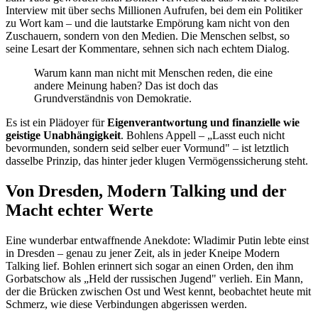
Interview mit über sechs Millionen Aufrufen, bei dem ein Politiker
zu Wort kam – und die lautstarke Empörung kam nicht von den
Zuschauern, sondern von den Medien. Die Menschen selbst, so
seine Lesart der Kommentare, sehnen sich nach echtem Dialog.
Warum kann man nicht mit Menschen reden, die eine
andere Meinung haben? Das ist doch das
Grundverständnis von Demokratie.
Es ist ein Plädoyer für
Eigenverantwortung und finanzielle wie
geistige Unabhängigkeit
. Bohlens Appell – „Lasst euch nicht
bevormunden, sondern seid selber euer Vormund" – ist letztlich
dasselbe Prinzip, das hinter jeder klugen Vermögenssicherung steht.
Von Dresden, Modern Talking und der
Macht echter Werte
Eine wunderbar entwaffnende Anekdote: Wladimir Putin lebte einst
in Dresden – genau zu jener Zeit, als in jeder Kneipe Modern
Talking lief. Bohlen erinnert sich sogar an einen Orden, den ihm
Gorbatschow als „Held der russischen Jugend" verlieh. Ein Mann,
der die Brücken zwischen Ost und West kennt, beobachtet heute mit
Schmerz, wie diese Verbindungen abgerissen werden.