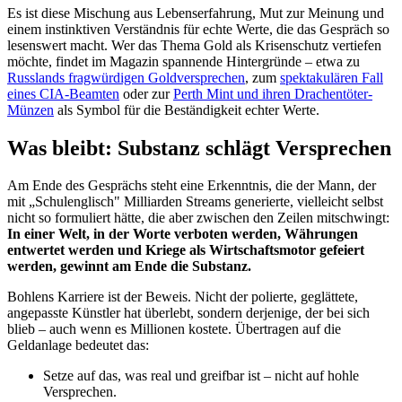
Es ist diese Mischung aus Lebenserfahrung, Mut zur Meinung und
einem instinktiven Verständnis für echte Werte, die das Gespräch so
lesenswert macht. Wer das Thema Gold als Krisenschutz vertiefen
möchte, findet im Magazin spannende Hintergründe – etwa zu
Russlands fragwürdigen Goldversprechen
, zum
spektakulären Fall
eines CIA-Beamten
oder zur
Perth Mint und ihren Drachentöter-
Münzen
als Symbol für die Beständigkeit echter Werte.
Was bleibt: Substanz schlägt Versprechen
Am Ende des Gesprächs steht eine Erkenntnis, die der Mann, der
mit „Schulenglisch" Milliarden Streams generierte, vielleicht selbst
nicht so formuliert hätte, die aber zwischen den Zeilen mitschwingt:
In einer Welt, in der Worte verboten werden, Währungen
entwertet werden und Kriege als Wirtschaftsmotor gefeiert
werden, gewinnt am Ende die Substanz.
Bohlens Karriere ist der Beweis. Nicht der polierte, geglättete,
angepasste Künstler hat überlebt, sondern derjenige, der bei sich
blieb – auch wenn es Millionen kostete. Übertragen auf die
Geldanlage bedeutet das:
Setze auf das, was real und greifbar ist – nicht auf hohle
Versprechen.