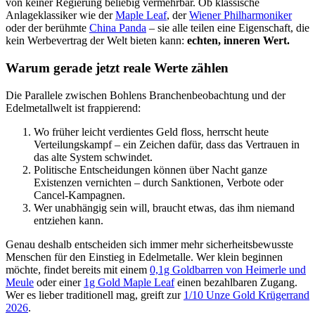
von keiner Regierung beliebig vermehrbar. Ob klassische
Anlageklassiker wie der
Maple Leaf
, der
Wiener Philharmoniker
oder der berühmte
China Panda
– sie alle teilen eine Eigenschaft, die
kein Werbevertrag der Welt bieten kann:
echten, inneren Wert.
Warum gerade jetzt reale Werte zählen
Die Parallele zwischen Bohlens Branchenbeobachtung und der
Edelmetallwelt ist frappierend:
Wo früher leicht verdientes Geld floss, herrscht heute
Verteilungskampf – ein Zeichen dafür, dass das Vertrauen in
das alte System schwindet.
Politische Entscheidungen können über Nacht ganze
Existenzen vernichten – durch Sanktionen, Verbote oder
Cancel-Kampagnen.
Wer unabhängig sein will, braucht etwas, das ihm niemand
entziehen kann.
Genau deshalb entscheiden sich immer mehr sicherheitsbewusste
Menschen für den Einstieg in Edelmetalle. Wer klein beginnen
möchte, findet bereits mit einem
0,1g Goldbarren von Heimerle und
Meule
oder einer
1g Gold Maple Leaf
einen bezahlbaren Zugang.
Wer es lieber traditionell mag, greift zur
1/10 Unze Gold Krügerrand
2026
.