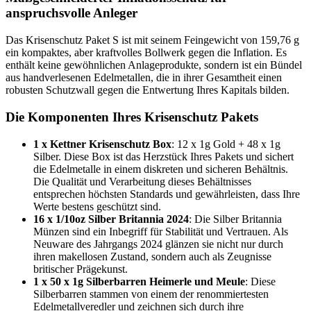
anspruchsvolle Anleger
Das Krisenschutz Paket S ist mit seinem Feingewicht von 159,76 g
ein kompaktes, aber kraftvolles Bollwerk gegen die Inflation. Es
enthält keine gewöhnlichen Anlageprodukte, sondern ist ein Bündel
aus handverlesenen Edelmetallen, die in ihrer Gesamtheit einen
robusten Schutzwall gegen die Entwertung Ihres Kapitals bilden.
Die Komponenten Ihres Krisenschutz Pakets
1 x Kettner Krisenschutz Box
: 12 x 1g Gold + 48 x 1g
Silber. Diese Box ist das Herzstück Ihres Pakets und sichert
die Edelmetalle in einem diskreten und sicheren Behältnis.
Die Qualität und Verarbeitung dieses Behältnisses
entsprechen höchsten Standards und gewährleisten, dass Ihre
Werte bestens geschützt sind.
16 x 1/10oz Silber Britannia 2024
: Die Silber Britannia
Münzen sind ein Inbegriff für Stabilität und Vertrauen. Als
Neuware des Jahrgangs 2024 glänzen sie nicht nur durch
ihren makellosen Zustand, sondern auch als Zeugnisse
britischer Prägekunst.
1 x 50 x 1g Silberbarren Heimerle und Meule
: Diese
Silberbarren stammen von einem der renommiertesten
Edelmetallveredler und zeichnen sich durch ihre