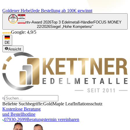
Goldener Hebel
Jede Bestellung ab 100€ gewinnt
ntv-Award 2026
Top 3 Edelmetall-Händler
FOCUS MONEY
22/2026
Siegel „Hohe Kompetenz“
Google: 4,9/5
DE
Ansicht
Beliebte Suchbegriffe:
Gold
Maple Leaf
Inflationsschutz
Kostenlose Beratung
und Bestellhotline
07930-2699
Beratungstermin vereinbaren