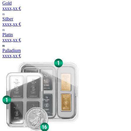
Gold
xxxx,xx €
Silber
xxxx,xx €
Platin
xxxx,xx €
Palladium
xxxx,xx €