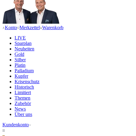
Konto
Merkzettel
Warenkorb
LIVE
Sparplan
Neuheiten
Gold
Silber
Platin
Palladium
Kupfer
Krisenschutz
Historisch
Limitiert
Themen
Zubehör
News
Über uns
Kundenkonto