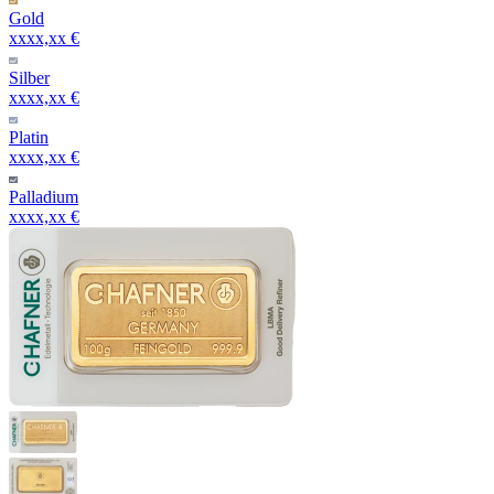
Gold
xxxx,xx €
Silber
xxxx,xx €
Platin
xxxx,xx €
Palladium
xxxx,xx €