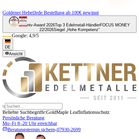
Goldener Hebel
Jede Bestellung ab 100€ gewinnt
ntv-Award 2026
Top 3 Edelmetall-Händler
FOCUS MONEY
22/2026
Siegel „Hohe Kompetenz“
Google: 4,9/5
DE
Ansicht
Beliebte Suchbegriffe:
Gold
Maple Leaf
Inflationsschutz
Persönliche Beratung
Mo–Fr 8–20 Uhr erreichbar
Beratungstermin sichern
07930-2699