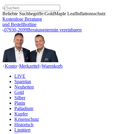
Beliebte Suchbegriffe:
Gold
Maple Leaf
Inflationsschutz
Kostenlose Beratung
und Bestellhotline
07930-2699
Beratungstermin vereinbaren
Konto
Merkzettel
Warenkorb
LIVE
Sparplan
Neuheiten
Gold
Silber
Platin
Palladium
Kupfer
Krisenschutz
Historisch
Limitiert