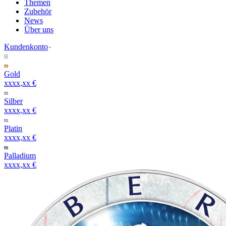
Themen
Zubehör
News
Über uns
Kundenkonto
Gold
xxxx,xx €
Silber
xxxx,xx €
Platin
xxxx,xx €
Palladium
xxxx,xx €