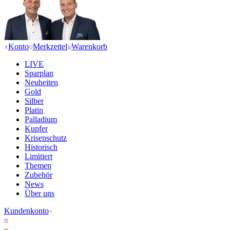
Konto
Merkzettel
Warenkorb
LIVE
Sparplan
Neuheiten
Gold
Silber
Platin
Palladium
Kupfer
Krisenschutz
Historisch
Limitiert
Themen
Zubehör
News
Über uns
Kundenkonto