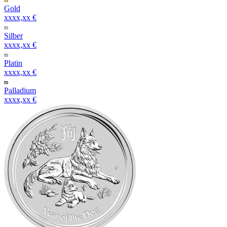
Gold
xxxx,xx €
Silber
xxxx,xx €
Platin
xxxx,xx €
Palladium
xxxx,xx €