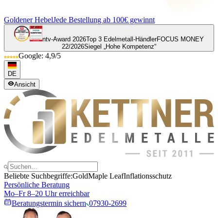
Goldener Hebel
Jede Bestellung ab 100€ gewinnt
ntv-Award 2026
Top 3 Edelmetall-Händler
FOCUS MONEY
22/2026
Siegel „Hohe Kompetenz“
Google: 4,9/5
DE
Ansicht
Beliebte Suchbegriffe:
Gold
Maple Leaf
Inflationsschutz
Persönliche Beratung
Mo–Fr 8–20 Uhr erreichbar
Beratungstermin sichern
07930-2699