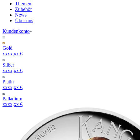
Themen
Zubehör
News
Über uns
Kundenkonto
Gold
xxxx,xx €
Silber
xxxx,xx €
Platin
xxxx,xx €
Palladium
xxxx,xx €