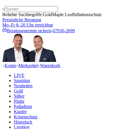
Beliebte Suchbegriffe:
Gold
Maple Leaf
Inflationsschutz
Persönliche Beratung
Mo–Fr 8–20 Uhr erreichbar
Beratungstermin sichern
07930-2699
Konto
Merkzettel
Warenkorb
LIVE
Sparplan
Neuheiten
Gold
Silber
Platin
Palladium
Kupfer
Krisenschutz
Historisch
Limitiert