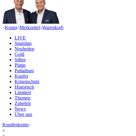
Konto
Merkzettel
Warenkorb
LIVE
Sparplan
Neuheiten
Gold
Silber
Platin
Palladium
Kupfer
Krisenschutz
Historisch
Limitiert
Themen
Zubehör
News
Über uns
Kundenkonto