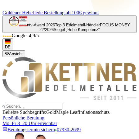
Goldener Hebel
Jede Bestellung ab 100€ gewinnt
ntv-Award 2026
Top 3 Edelmetall-Händler
FOCUS MONEY
22/2026
Siegel „Hohe Kompetenz“
Google: 4,9/5
DE
Ansicht
Beliebte Suchbegriffe:
Gold
Maple Leaf
Inflationsschutz
Persönliche Beratung
Mo–Fr 8–20 Uhr erreichbar
Beratungstermin sichern
07930-2699