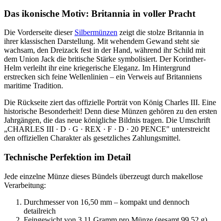
Das ikonische Motiv: Britannia in voller Pracht
Die Vorderseite dieser
Silbermünzen
zeigt die stolze Britannia in
ihrer klassischen Darstellung. Mit wehendem Gewand steht sie
wachsam, den Dreizack fest in der Hand, während ihr Schild mit
dem Union Jack die britische Stärke symbolisiert. Der Korinther-
Helm verleiht ihr eine kriegerische Eleganz. Im Hintergrund
erstrecken sich feine Wellenlinien – ein Verweis auf Britanniens
maritime Tradition.
Die Rückseite ziert das offizielle Porträt von König Charles III. Eine
historische Besonderheit! Denn diese Münzen gehören zu den ersten
Jahrgängen, die das neue königliche Bildnis tragen. Die Umschrift
„CHARLES III · D · G · REX · F · D · 20 PENCE" unterstreicht
den offiziellen Charakter als gesetzliches Zahlungsmittel.
Technische Perfektion im Detail
Jede einzelne Münze dieses Bündels überzeugt durch makellose
Verarbeitung:
Durchmesser von 16,50 mm – kompakt und dennoch
detailreich
Feingewicht von 3,11 Gramm pro Münze (gesamt 99,52 g)