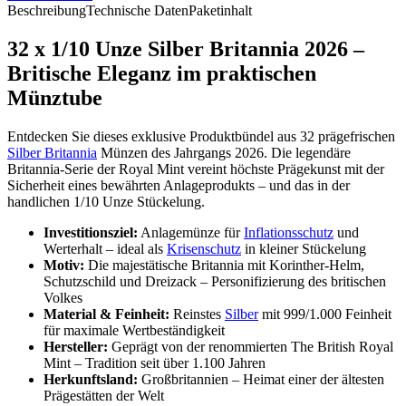
Beschreibung
Technische Daten
Paketinhalt
32 x 1/10 Unze Silber Britannia 2026 –
Britische Eleganz im praktischen
Münztube
Entdecken Sie dieses exklusive Produktbündel aus 32 prägefrischen
Silber Britannia
Münzen des Jahrgangs 2026. Die legendäre
Britannia-Serie der Royal Mint vereint höchste Prägekunst mit der
Sicherheit eines bewährten Anlageprodukts – und das in der
handlichen 1/10 Unze Stückelung.
Investitionsziel:
Anlagemünze für
Inflationsschutz
und
Werterhalt – ideal als
Krisenschutz
in kleiner Stückelung
Motiv:
Die majestätische Britannia mit Korinther-Helm,
Schutzschild und Dreizack – Personifizierung des britischen
Volkes
Material & Feinheit:
Reinstes
Silber
mit 999/1.000 Feinheit
für maximale Wertbeständigkeit
Hersteller:
Geprägt von der renommierten The British Royal
Mint – Tradition seit über 1.100 Jahren
Herkunftsland:
Großbritannien – Heimat einer der ältesten
Prägestätten der Welt