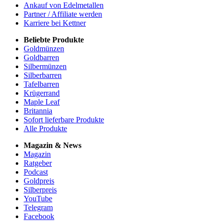
Ankauf von Edelmetallen
Partner / Affiliate werden
Karriere bei Kettner
Beliebte Produkte
Goldmünzen
Goldbarren
Silbermünzen
Silberbarren
Tafelbarren
Krügerrand
Maple Leaf
Britannia
Sofort lieferbare Produkte
Alle Produkte
Magazin & News
Magazin
Ratgeber
Podcast
Goldpreis
Silberpreis
YouTube
Telegram
Facebook