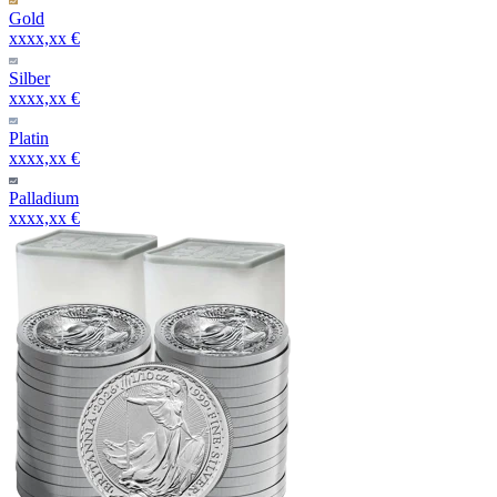
Gold
xxxx,xx €
Silber
xxxx,xx €
Platin
xxxx,xx €
Palladium
xxxx,xx €