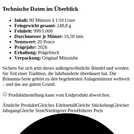
Technische Daten im Überblick
Inhalt:
80 Münzen à 1/10 Unze
Feingewicht gesamt:
248,8 g
Feinheit:
999/1.000
Durchmesser je Münze:
16,50 mm
Nennwert:
20 Pence
Prägejahr:
2026
Erhaltung:
Prägefrisch
Verpackung:
Original Münztube
Sichern Sie sich jetzt dieses außergewöhnliche Bündel und werden
Sie Teil einer Tradition, die Jahrhunderte überdauert hat. Die
Britannia-Serie gehört zu den begehrtesten Anlagemünzen weltweit
– und das aus gutem Grund.
Produktdarstellung kann vom Endprodukt abweichen.
Ähnliche Produkte
Gleiches Edelmetall
Gleiche Stückelung
Gleicher
Jahrgang
Gleiche Serie
Niedrigerer Preis
Höherer Preis