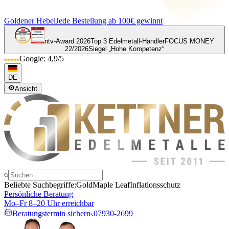
Goldener Hebel
Jede Bestellung ab 100€ gewinnt
ntv-Award 2026
Top 3 Edelmetall-Händler
FOCUS MONEY
22/2026
Siegel „Hohe Kompetenz“
Google: 4,9/5
DE
Ansicht
Beliebte Suchbegriffe:
Gold
Maple Leaf
Inflationsschutz
Persönliche Beratung
Mo–Fr 8–20 Uhr erreichbar
Beratungstermin sichern
07930-2699