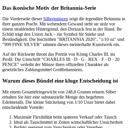
Das ikonische Motiv der Britannia-Serie
Die Vorderseite dieser
Silbermünzen
zeigt die legendäre Britannia in
ihrer ganzen Pracht. Mit wehendem Gewand steht sie stolz vor
einem strahlenden Hintergrund, den Dreizack fest in der Hand. Ihr
Schild trägt den Union Jack – ein Symbol für Stärke und
Beständigkeit. Die Inschriften "BRITANNIA 2026", "1/10 oz" und
"999 FINE SILVER" rahmen dieses meisterhafte Kunstwerk ein.
Auf der Rückseite thront das Porträt von König Charles III. im
Profil. Die Umschrift "CHARLES III · D · G · REX · F · D · 20
PENCE" verleiht der Münze ihren offiziellen Charakter als
gesetzliches Zahlungsmittel Großbritanniens.
Warum dieses Bündel eine kluge Entscheidung ist
Mit einem Gesamtfeingewicht von 248,8 Gramm reinem Silber
erhalten Sie hier eine substanzielle Menge des begehrten
Edelmetalls. Die kleine Stückelung von 1/10 Unze bietet dabei
entscheidende Vorteile:
Maximale Flexibilität beim späteren Verkauf oder Tausch
Ideal als Tauschmittel in Zeiten wirtschaftlicher Unsicherheit
Perfekt geeignet zum Verschenken oder Vererben