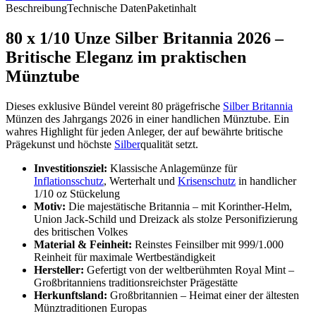
Beschreibung
Technische Daten
Paketinhalt
80 x 1/10 Unze Silber Britannia 2026 –
Britische Eleganz im praktischen
Münztube
Dieses exklusive Bündel vereint 80 prägefrische
Silber Britannia
Münzen des Jahrgangs 2026 in einer handlichen Münztube. Ein
wahres Highlight für jeden Anleger, der auf bewährte britische
Prägekunst und höchste
Silber
qualität setzt.
Investitionsziel:
Klassische Anlagemünze für
Inflationsschutz
, Werterhalt und
Krisenschutz
in handlicher
1/10 oz Stückelung
Motiv:
Die majestätische Britannia – mit Korinther-Helm,
Union Jack-Schild und Dreizack als stolze Personifizierung
des britischen Volkes
Material & Feinheit:
Reinstes Feinsilber mit 999/1.000
Reinheit für maximale Wertbeständigkeit
Hersteller:
Gefertigt von der weltberühmten Royal Mint –
Großbritanniens traditionsreichster Prägestätte
Herkunftsland:
Großbritannien – Heimat einer der ältesten
Münztraditionen Europas