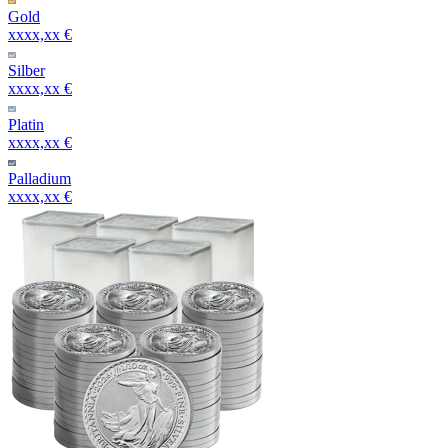
Gold
xxxx,xx €
Silber
xxxx,xx €
Platin
xxxx,xx €
Palladium
xxxx,xx €