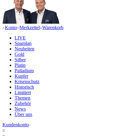
Konto
Merkzettel
Warenkorb
LIVE
Sparplan
Neuheiten
Gold
Silber
Platin
Palladium
Kupfer
Krisenschutz
Historisch
Limitiert
Themen
Zubehör
News
Über uns
Kundenkonto