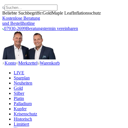
Beliebte Suchbegriffe:
Gold
Maple Leaf
Inflationsschutz
Kostenlose Beratung
und Bestellhotline
07930-2699
Beratungstermin vereinbaren
Konto
Merkzettel
Warenkorb
LIVE
Sparplan
Neuheiten
Gold
Silber
Platin
Palladium
Kupfer
Krisenschutz
Historisch
Limitiert