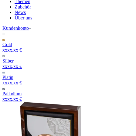
Themen
Zubehör
News
Über uns
Kundenkonto
Gold
xxxx,xx €
Silber
xxxx,xx €
Platin
xxxx,xx €
Palladium
xxxx,xx €