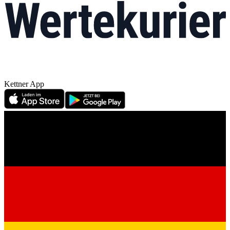
Kettner App