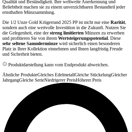
Qualität und Beständigkeit. Ihre weltweite Anerkennung und
Beliebtheit machen sie zu einem unverzichtbaren Bestandteil jeder
ernsthaften Münzsammlung.
Die 1/2 Unze Gold Krügerrand 2025 PP ist nicht nur eine
Rarität
,
sondern auch eine wertvolle Investition in die Zukunft. Nutzen Sie
die Gelegenheit, eine der
streng limitierten
Münzen zu erwerben
und profitieren Sie von ihrem
Wertsteigerungspotential
. Diese
sehr seltene Sammlermünze
wird sicherlich einen besonderen
Platz in Ihrer Kollektion einnehmen und Ihnen langfristig Freude
und Sicherheit bieten.
Produktdarstellung kann vom Endprodukt abweichen.
Ähnliche Produkte
Gleiches Edelmetall
Gleiche Stückelung
Gleicher
Jahrgang
Gleiche Serie
Niedrigerer Preis
Höherer Preis