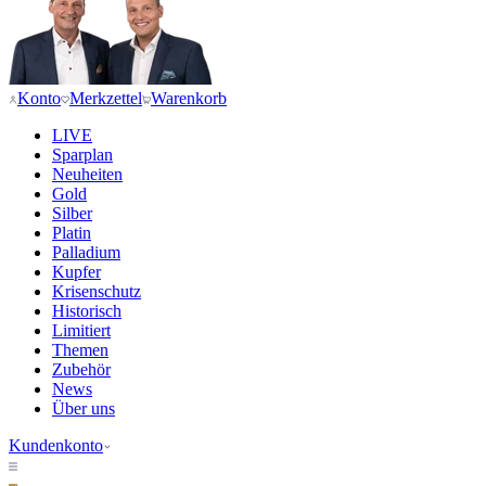
Konto
Merkzettel
Warenkorb
LIVE
Sparplan
Neuheiten
Gold
Silber
Platin
Palladium
Kupfer
Krisenschutz
Historisch
Limitiert
Themen
Zubehör
News
Über uns
Kundenkonto