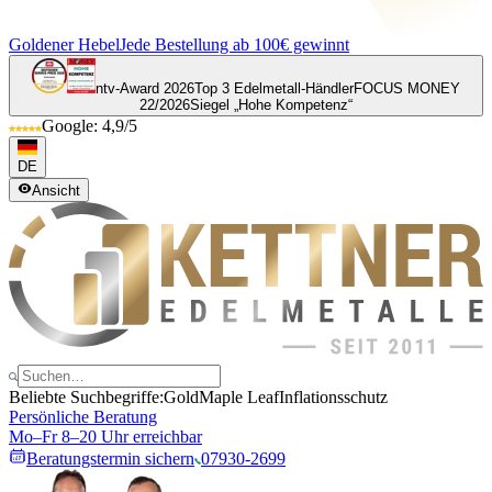
Goldener Hebel
Jede Bestellung ab 100€ gewinnt
ntv-Award 2026
Top 3 Edelmetall-Händler
FOCUS MONEY
22/2026
Siegel „Hohe Kompetenz“
Google: 4,9/5
DE
Ansicht
Beliebte Suchbegriffe:
Gold
Maple Leaf
Inflationsschutz
Persönliche Beratung
Mo–Fr 8–20 Uhr erreichbar
Beratungstermin sichern
07930-2699