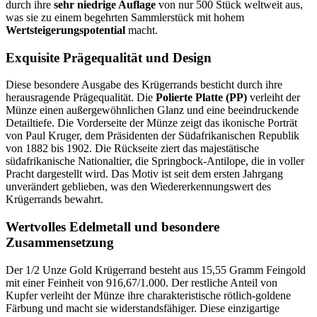
durch ihre
sehr niedrige Auflage
von nur 500 Stück weltweit aus,
was sie zu einem begehrten Sammlerstück mit hohem
Wertsteigerungspotential
macht.
Exquisite Prägequalität und Design
Diese besondere Ausgabe des Krügerrands besticht durch ihre
herausragende Prägequalität. Die
Polierte Platte (PP)
verleiht der
Münze einen außergewöhnlichen Glanz und eine beeindruckende
Detailtiefe. Die Vorderseite der Münze zeigt das ikonische Porträt
von Paul Kruger, dem Präsidenten der Südafrikanischen Republik
von 1882 bis 1902. Die Rückseite ziert das majestätische
südafrikanische Nationaltier, die Springbock-Antilope, die in voller
Pracht dargestellt wird. Das Motiv ist seit dem ersten Jahrgang
unverändert geblieben, was den Wiedererkennungswert des
Krügerrands bewahrt.
Wertvolles Edelmetall und besondere
Zusammensetzung
Der 1/2 Unze Gold Krügerrand besteht aus 15,55 Gramm Feingold
mit einer Feinheit von 916,67/1.000. Der restliche Anteil von
Kupfer verleiht der Münze ihre charakteristische rötlich-goldene
Färbung und macht sie widerstandsfähiger. Diese einzigartige