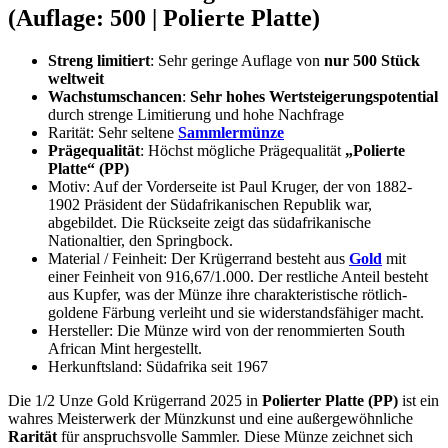
(Auflage: 500 | Polierte Platte)
Streng limitiert
: Sehr geringe Auflage von
nur 500 Stück
weltweit
Wachstumschancen
:
Sehr hohes Wertsteigerungspotential
durch strenge Limitierung und hohe Nachfrage
Rarität: Sehr seltene
Sammlermünze
Prägequalität
: Höchst mögliche Prägequalität
„Polierte
Platte“ (PP)
Motiv: Auf der Vorderseite ist Paul Kruger, der von 1882-
1902 Präsident der Südafrikanischen Republik war,
abgebildet. Die Rückseite zeigt das südafrikanische
Nationaltier, den Springbock.
Material / Feinheit: Der Krügerrand besteht aus
Gold
mit
einer Feinheit von 916,67/1.000. Der restliche Anteil besteht
aus Kupfer, was der Münze ihre charakteristische rötlich-
goldene Färbung verleiht und sie widerstandsfähiger macht.
Hersteller: Die Münze wird von der renommierten South
African Mint hergestellt.
Herkunftsland: Südafrika seit 1967
Die 1/2 Unze Gold Krügerrand 2025 in
Polierter Platte (PP)
ist ein
wahres Meisterwerk der Münzkunst und eine außergewöhnliche
Rarität
für anspruchsvolle Sammler. Diese Münze zeichnet sich