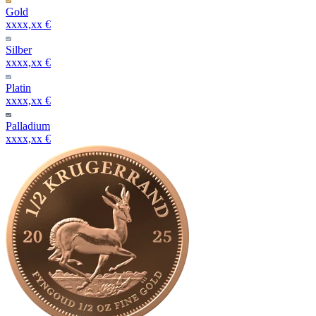
Gold
xxxx,xx €
Silber
xxxx,xx €
Platin
xxxx,xx €
Palladium
xxxx,xx €