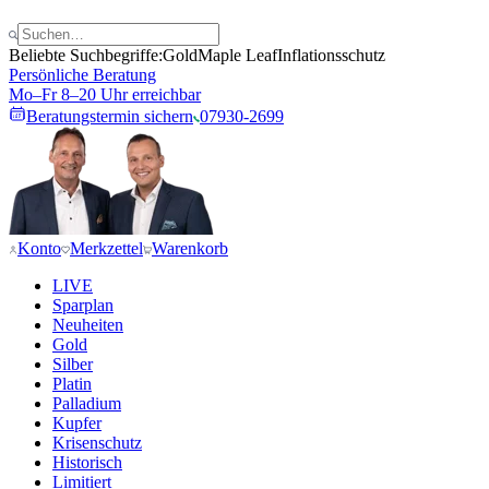
Beliebte Suchbegriffe:
Gold
Maple Leaf
Inflationsschutz
Persönliche Beratung
Mo–Fr 8–20 Uhr erreichbar
Beratungstermin sichern
07930-2699
Konto
Merkzettel
Warenkorb
LIVE
Sparplan
Neuheiten
Gold
Silber
Platin
Palladium
Kupfer
Krisenschutz
Historisch
Limitiert