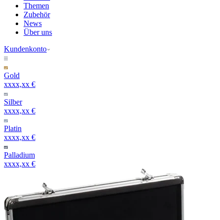
Themen
Zubehör
News
Über uns
Kundenkonto
Gold
xxxx,xx €
Silber
xxxx,xx €
Platin
xxxx,xx €
Palladium
xxxx,xx €