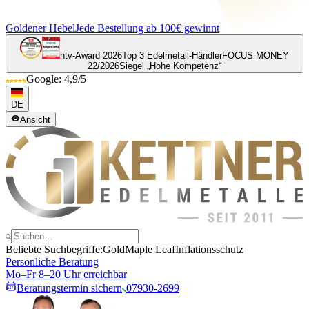
Goldener Hebel
Jede Bestellung ab 100€ gewinnt
ntv-Award 2026
Top 3 Edelmetall-Händler
FOCUS MONEY
22/2026
Siegel „Hohe Kompetenz“
Google: 4,9/5
DE
Ansicht
Beliebte Suchbegriffe:
Gold
Maple Leaf
Inflationsschutz
Persönliche Beratung
Mo–Fr 8–20 Uhr erreichbar
Beratungstermin sichern
07930-2699