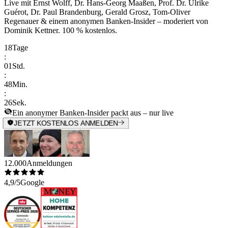
Live mit
Ernst Wolff, Dr. Hans-Georg Maaßen, Prof. Dr. Ulrike
Guérot, Dr. Paul Brandenburg, Gerald Grosz, Tom-Oliver
Regenauer & einem anonymen Banken-Insider
– moderiert von
Dominik Kettner
.
100 % kostenlos.
18
Tage
:
01
Std.
:
48
Min.
:
26
Sek.
Ein anonymer Banken-Insider packt aus – nur live
JETZT KOSTENLOS ANMELDEN
12.000
Anmeldungen
4,9/5
Google