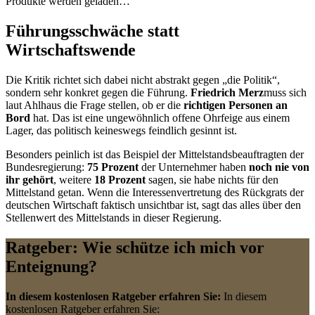
Produkte werden geladen…
Führungsschwäche statt
Wirtschaftswende
Die Kritik richtet sich dabei nicht abstrakt gegen „die Politik“,
sondern sehr konkret gegen die Führung.
Friedrich Merz
muss sich
laut Ahlhaus die Frage stellen, ob er die
richtigen Personen an
Bord
hat. Das ist eine ungewöhnlich offene Ohrfeige aus einem
Lager, das politisch keineswegs feindlich gesinnt ist.
Besonders peinlich ist das Beispiel der Mittelstandsbeauftragten der
Bundesregierung:
75 Prozent
der Unternehmer haben
noch nie von
ihr gehört
, weitere
18 Prozent
sagen, sie habe nichts für den
Mittelstand getan. Wenn die Interessenvertretung des Rückgrats der
deutschen Wirtschaft faktisch unsichtbar ist, sagt das alles über den
Stellenwert des Mittelstands in dieser Regierung.
Ratgeber: Wie schütze ich mich vor
Enteignung?
In diesem kostenlosen Ratgeber erfahren Sie:
In diesem
kostenlosen Ratgeber erfahren Sie: