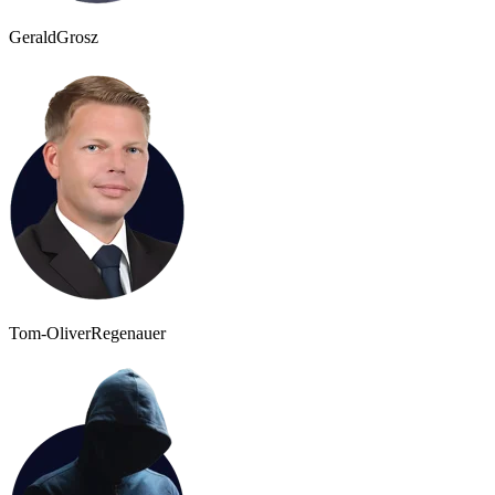
Gerald
Grosz
Tom-Oliver
Regenauer