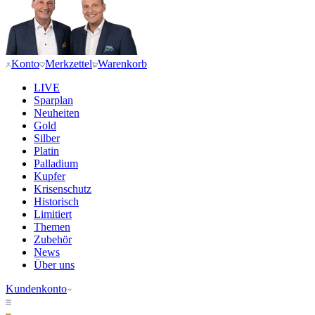
Konto
Merkzettel
Warenkorb
LIVE
Sparplan
Neuheiten
Gold
Silber
Platin
Palladium
Kupfer
Krisenschutz
Historisch
Limitiert
Themen
Zubehör
News
Über uns
Kundenkonto