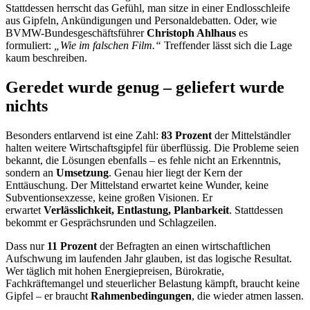
Stattdessen herrscht das Gefühl, man sitze in einer Endlosschleife
aus Gipfeln, Ankündigungen und Personaldebatten. Oder, wie
BVMW-Bundesgeschäftsführer
Christoph Ahlhaus
es
formuliert:
„Wie im falschen Film.“
Treffender lässt sich die Lage
kaum beschreiben.
Geredet wurde genug – geliefert wurde
nichts
Besonders entlarvend ist eine Zahl:
83 Prozent
der Mittelständler
halten weitere Wirtschaftsgipfel für überflüssig. Die Probleme seien
bekannt, die Lösungen ebenfalls – es fehle nicht an Erkenntnis,
sondern an
Umsetzung
. Genau hier liegt der Kern der
Enttäuschung. Der Mittelstand erwartet keine Wunder, keine
Subventionsexzesse, keine großen Visionen. Er
erwartet
Verlässlichkeit, Entlastung, Planbarkeit
. Stattdessen
bekommt er Gesprächsrunden und Schlagzeilen.
Dass nur
11 Prozent
der Befragten an einen wirtschaftlichen
Aufschwung im laufenden Jahr glauben, ist das logische Resultat.
Wer täglich mit hohen Energiepreisen, Bürokratie,
Fachkräftemangel und steuerlicher Belastung kämpft, braucht keine
Gipfel – er braucht
Rahmenbedingungen
, die wieder atmen lassen.