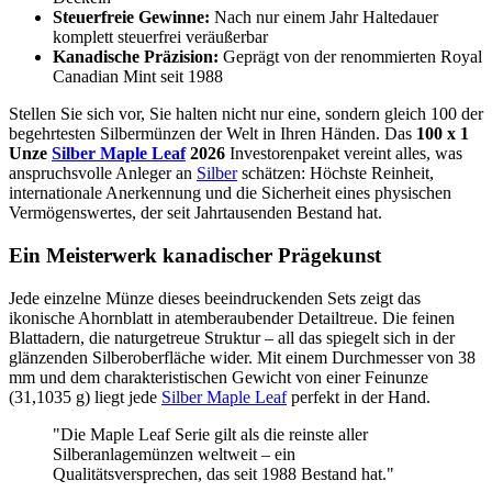
Steuerfreie Gewinne:
Nach nur einem Jahr Haltedauer
komplett steuerfrei veräußerbar
Kanadische Präzision:
Geprägt von der renommierten Royal
Canadian Mint seit 1988
Stellen Sie sich vor, Sie halten nicht nur eine, sondern gleich 100 der
begehrtesten Silbermünzen der Welt in Ihren Händen. Das
100 x 1
Unze
Silber Maple Leaf
2026
Investorenpaket vereint alles, was
anspruchsvolle Anleger an
Silber
schätzen: Höchste Reinheit,
internationale Anerkennung und die Sicherheit eines physischen
Vermögenswertes, der seit Jahrtausenden Bestand hat.
Ein Meisterwerk kanadischer Prägekunst
Jede einzelne Münze dieses beeindruckenden Sets zeigt das
ikonische Ahornblatt in atemberaubender Detailtreue. Die feinen
Blattadern, die naturgetreue Struktur – all das spiegelt sich in der
glänzenden Silberoberfläche wider. Mit einem Durchmesser von 38
mm und dem charakteristischen Gewicht von einer Feinunze
(31,1035 g) liegt jede
Silber Maple Leaf
perfekt in der Hand.
"Die Maple Leaf Serie gilt als die reinste aller
Silberanlagemünzen weltweit – ein
Qualitätsversprechen, das seit 1988 Bestand hat."