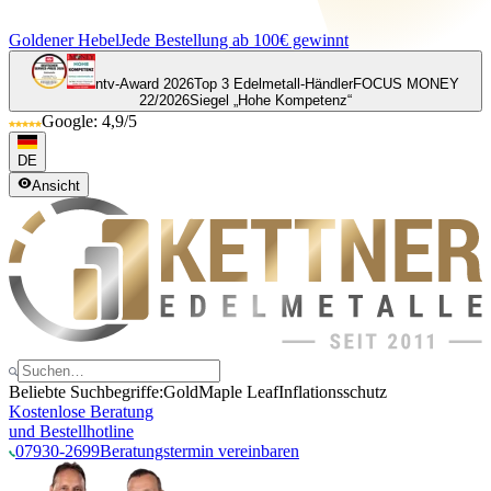
Goldener Hebel
Jede Bestellung ab 100€ gewinnt
ntv-Award 2026
Top 3 Edelmetall-Händler
FOCUS MONEY
22/2026
Siegel „Hohe Kompetenz“
Google: 4,9/5
DE
Ansicht
Beliebte Suchbegriffe:
Gold
Maple Leaf
Inflationsschutz
Kostenlose Beratung
und Bestellhotline
07930-2699
Beratungstermin vereinbaren