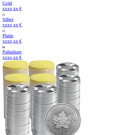
Gold
xxxx,xx €
Silber
xxxx,xx €
Platin
xxxx,xx €
Palladium
xxxx,xx €