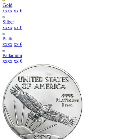
Gold
xxxx,xx €
Silber
xxxx,xx €
Platin
xxxx,xx €
Palladium
xxxx,xx €