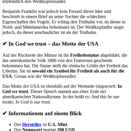
letztendlich den Weißkopfseeadler.
Benjamin Franklin war jedoch kein Freund dieser Idee und
beschrieb in einem Brief an seine Tochter die schlechten
Eigenschaften des Vogels. Er schlug den Truthahn vor, da dieser in
Nord- und Mittelamerika beheimatet ist. Der Weißkopfadler siegte
jedoch, da dieser anschaulicher ist als der Truthahn.
✔
In God we trust – das Motto der USA
Auf der Rückseite der Münze ist die
Freiheitsstatue
abgebildet, die
das amerikanische Volk 1886 von den Franzosen geschenkt
bekommen hat. Die Statue stellt die römische Göttin der Freiheit dar,
Libertas. Sie ist
sowohl ein Symbol für Freiheit als auch für die
USA
. Genau wie der Weißkopfseeadler.
Das Motto der USA ist ebenfalls auf der Wertseite eingraviert:
In
God we trust
. Dieser Spruch stammt aus einer Zeile der
amerikanischen Nationalhymne. In der heißt es:
And this be our
motto: In God is our trust.
✔
Informationen auf einem Blick
Der
Hersteller
ist
U.S. Mint
Der
Nennwert
beträgt
100 USD