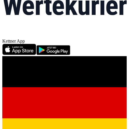
Kettner App