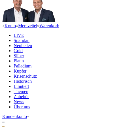
Konto
Merkzettel
Warenkorb
LIVE
Sparplan
Neuheiten
Gold
Silber
Platin
Palladium
Kupfer
Krisenschutz
Historisch
Limitiert
Themen
Zubehör
News
Über uns
Kundenkonto