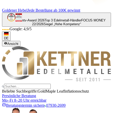
Goldener Hebel
Jede Bestellung ab 100€ gewinnt
ntv-Award 2026
Top 3 Edelmetall-Händler
FOCUS MONEY
22/2026
Siegel „Hohe Kompetenz“
Google: 4,9/5
DE
Ansicht
Beliebte Suchbegriffe:
Gold
Maple Leaf
Inflationsschutz
Persönliche Beratung
Mo–Fr 8–20 Uhr erreichbar
Beratungstermin sichern
07930-2699