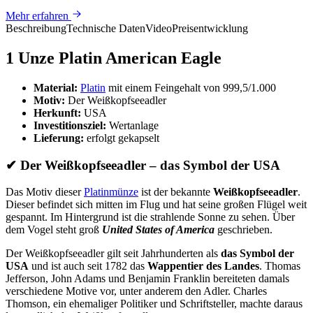
Mehr erfahren
Beschreibung
Technische Daten
Video
Preisentwicklung
1 Unze Platin American Eagle
Material:
Platin
mit einem Feingehalt von 999,5/1.000
Motiv:
Der Weißkopfseeadler
Herkunft:
USA
Investitionsziel:
Wertanlage
Lieferung:
erfolgt gekapselt
✔
Der Weißkopfseeadler – das Symbol der USA
Das Motiv dieser
Platinmünze
ist der bekannte
Weißkopfseeadler
.
Dieser befindet sich mitten im Flug und hat seine großen Flügel weit
gespannt. Im Hintergrund ist die strahlende Sonne zu sehen. Über
dem Vogel steht groß
United States of America
geschrieben.
Der Weißkopfseeadler gilt seit Jahrhunderten als
das Symbol der
USA
und ist auch seit 1782 das
Wappentier des Landes
. Thomas
Jefferson, John Adams und Benjamin Franklin bereiteten damals
verschiedene Motive vor, unter anderem den Adler. Charles
Thomson, ein ehemaliger Politiker und Schriftsteller, machte daraus