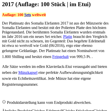
2017 (Auflage: 100 Stück | im Etui)
Auflage: 100
Sets
weltweit
Der Platinsatz des Somalia Elefanten 2017 ist aus der Münzserie des
Somalia Elefanten und besitzt mit der Polierten Platte den höchsten
Prägestandard. Die berühmten Somalia Elefanten wurden erstmals
im Jahr 2016 um ein neues Set reicher.
Platin
braucht den Vergleich
mit Gold nicht zu scheuen, im Gegenteil: Das begehrte Edelmetall
ist etwa so wertvoll wie Gold (06/2016), ergo eine ebenso
gelungene Geldanlage. Der Platinsatz hat einen
Nominalwert von
1.800 Shilling und besitzt einen
Feingehalt
von 999,5 Pt. .
Alle Sätze werden im edlen Klavierlack-Etui verausgabt und bieten
neben der
Münzkapsel
eine perfekte Aufbewahrungsmöglichkeit
sowie ein Echtheitszertifikat. Jede Münze hat eine eigene
Registrierungsnummer.
Produktdarstellung kann vom Endprodukt abweichen.
Ähnliche Produkte
Gleiches Edelmetall
Gleiche Stückelung
Gleicher