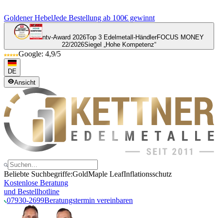
Goldener Hebel
Jede Bestellung ab 100€ gewinnt
ntv-Award 2026
Top 3 Edelmetall-Händler
FOCUS MONEY
22/2026
Siegel „Hohe Kompetenz“
Google: 4,9/5
DE
Ansicht
Beliebte Suchbegriffe:
Gold
Maple Leaf
Inflationsschutz
Kostenlose Beratung
und Bestellhotline
07930-2699
Beratungstermin vereinbaren