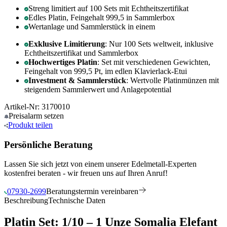
Streng limitiert auf 100 Sets mit Echtheitszertifikat
Edles Platin, Feingehalt 999,5 in Sammlerbox
Wertanlage und Sammlerstück in einem
Exklusive Limitierung
: Nur 100 Sets weltweit, inklusive
Echtheitszertifikat und Sammlerbox
Hochwertiges Platin
: Set mit verschiedenen Gewichten,
Feingehalt von 999,5 Pt, im edlen Klavierlack-Etui
Investment & Sammlerstück
: Wertvolle Platinmünzen mit
steigendem Sammlerwert und Anlagepotential
Artikel-Nr: 3170010
Preisalarm
setzen
Produkt
teilen
Persönliche Beratung
Lassen Sie sich jetzt von einem unserer Edelmetall-Experten
kostenfrei beraten - wir freuen uns auf Ihren Anruf!
07930-2699
Beratungstermin vereinbaren
Beschreibung
Technische Daten
Platin Set: 1/10 – 1 Unze Somalia Elefant