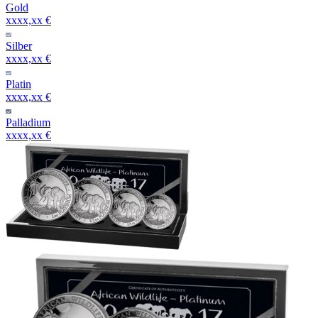
Gold
xxxx,xx €
Silber
xxxx,xx €
Platin
xxxx,xx €
Palladium
xxxx,xx €