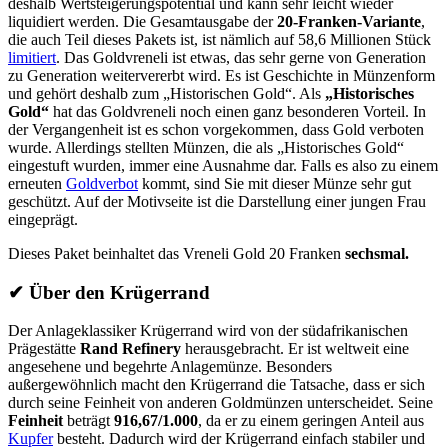
deshalb Wertsteigerungspotential und kann sehr leicht wieder
liquidiert werden. Die Gesamtausgabe der
20-Franken-Variante
,
die auch Teil dieses Pakets ist, ist nämlich auf 58,6 Millionen Stück
limitiert
. Das Goldvreneli ist etwas, das sehr gerne von Generation
zu Generation weitervererbt wird. Es ist Geschichte in Münzenform
und gehört deshalb zum „Historischen Gold“. Als
„Historisches
Gold“
hat das Goldvreneli noch einen ganz besonderen Vorteil. In
der Vergangenheit ist es schon vorgekommen, dass Gold verboten
wurde. Allerdings stellten Münzen, die als „Historisches Gold“
eingestuft wurden, immer eine Ausnahme dar. Falls es also zu einem
erneuten
Goldverbot
kommt, sind Sie mit dieser Münze sehr gut
geschützt. Auf der Motivseite ist die Darstellung einer jungen Frau
eingeprägt.
Dieses Paket beinhaltet das Vreneli Gold 20 Franken
sechsmal.
✔
Über den Krügerrand
Der Anlageklassiker Krügerrand wird von der südafrikanischen
Prägestätte
Rand Refinery
herausgebracht. Er ist weltweit eine
angesehene und begehrte Anlagemünze. Besonders
außergewöhnlich macht den Krügerrand die Tatsache, dass er sich
durch seine Feinheit von anderen Goldmünzen unterscheidet. Seine
Feinheit
beträgt
916,67/1.000
, da er zu einem geringen Anteil aus
Kupfer
besteht. Dadurch wird der Krügerrand einfach stabiler und