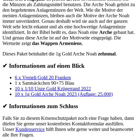
die Münzen als Zahlungsmittel benutzen. Die Arche Noah gehört zu
den begehrtesten Anlagemünzen der Welt. Wie die Motive der
meisten Anlagemünzen, bleiben auch die Motive der Arche Noah
immer unverändert. Genau deshalb wird sie auch auf der ganzen
Welt sehr leicht erkannt und als eine hochwertige Anlagemünze
identifiziert. In der Bibel heißt es, dass Noah eine
Arche
gebaut hat.
Und genau diese Arche ist auf der Motivseite eingeprägt. Die
Wertseite zeigt
das Wappen Armeniens
.
Dieses Paket beinhaltet die 1g Gold Arche Noah
zehnmal
.
✔
Informationen auf einen Blick
6 x Vreneli Gold 20 Franken
1 x Samtsäckchen 90×75 Blau
10 x 1/10 Unze Gold Krügerrand 2022
10 x 1g Gold Arche Noah 2023 (Auflage: 25.000)
✔
Informationen zum Schluss
Falls Sie zu diesem Krisenschutzpaket noch eine Frage haben, dann
dürfen Sie gerne unser kostenfreies Kontaktformular ausfüllen.
Unser
Kundenservice
hilft Ihnen sehr gerne weiter und beantwortet
alle Ihre Fragen.