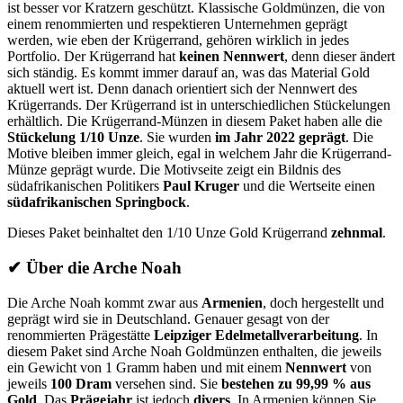
ist besser vor Kratzern geschützt. Klassische Goldmünzen, die von
einem renommierten und respektieren Unternehmen geprägt
werden, wie eben der Krügerrand, gehören wirklich in jedes
Portfolio. Der Krügerrand hat
keinen
Nennwert
, denn dieser ändert
sich ständig. Es kommt immer darauf an, was das Material Gold
aktuell wert ist. Denn danach orientiert sich der Nennwert des
Krügerrands. Der Krügerrand ist in unterschiedlichen Stückelungen
erhältlich. Die Krügerrand-Münzen in diesem Paket haben alle die
Stückelung
1/10 Unze
. Sie wurden
im Jahr 2022 geprägt
. Die
Motive bleiben immer gleich, egal in welchem Jahr die Krügerrand-
Münze geprägt wurde. Die Motivseite zeigt ein Bildnis des
südafrikanischen Politikers
Paul Kruger
und die Wertseite einen
südafrikanischen Springbock
.
Dieses Paket beinhaltet den 1/10 Unze Gold Krügerrand
zehnmal
.
✔
Über die Arche Noah
Die Arche Noah kommt zwar aus
Armenien
, doch hergestellt und
geprägt wird sie in Deutschland. Genauer gesagt von der
renommierten Prägestätte
Leipziger Edelmetallverarbeitung
. In
diesem Paket sind Arche Noah Goldmünzen enthalten, die jeweils
ein Gewicht von 1 Gramm haben und mit einem
Nennwert
von
jeweils
100 Dram
versehen sind. Sie
bestehen zu 99,99 % aus
Gold
. Das
Prägejahr
ist jedoch
divers
. In Armenien können Sie