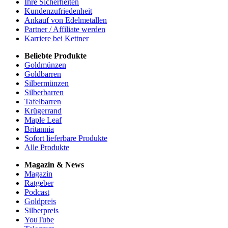
Ihre Sicherheiten
Kundenzufriedenheit
Ankauf von Edelmetallen
Partner / Affiliate werden
Karriere bei Kettner
Beliebte Produkte
Goldmünzen
Goldbarren
Silbermünzen
Silberbarren
Tafelbarren
Krügerrand
Maple Leaf
Britannia
Sofort lieferbare Produkte
Alle Produkte
Magazin & News
Magazin
Ratgeber
Podcast
Goldpreis
Silberpreis
YouTube