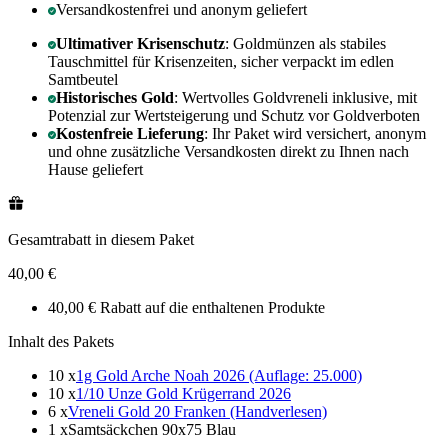
Versandkostenfrei und anonym geliefert
Ultimativer Krisenschutz
: Goldmünzen als stabiles
Tauschmittel für Krisenzeiten, sicher verpackt im edlen
Samtbeutel
Historisches Gold
: Wertvolles Goldvreneli inklusive, mit
Potenzial zur Wertsteigerung und Schutz vor Goldverboten
Kostenfreie Lieferung
: Ihr Paket wird versichert, anonym
und ohne zusätzliche Versandkosten direkt zu Ihnen nach
Hause geliefert
Gesamtrabatt in diesem Paket
40,00 €
40,00 € Rabatt auf die enthaltenen Produkte
Inhalt des Pakets
10 x
1g Gold Arche Noah 2026 (Auflage: 25.000)
10 x
1/10 Unze Gold Krügerrand 2026
6 x
Vreneli Gold 20 Franken (Handverlesen)
1 x
Samtsäckchen 90x75 Blau