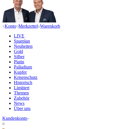
Konto
Merkzettel
Warenkorb
LIVE
Sparplan
Neuheiten
Gold
Silber
Platin
Palladium
Kupfer
Krisenschutz
Historisch
Limitiert
Themen
Zubehör
News
Über uns
Kundenkonto