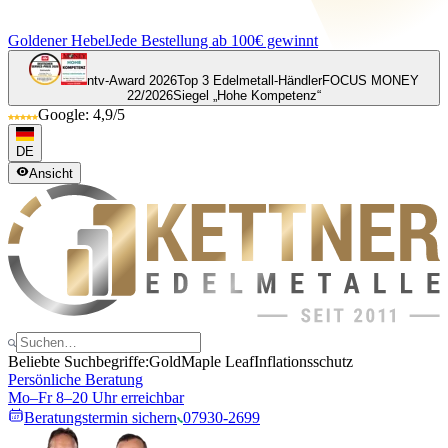
Goldener Hebel
Jede Bestellung ab 100€ gewinnt
ntv-Award 2026
Top 3 Edelmetall-Händler
FOCUS MONEY
22/2026
Siegel „Hohe Kompetenz“
Google: 4,9/5
DE
Ansicht
Beliebte Suchbegriffe:
Gold
Maple Leaf
Inflationsschutz
Persönliche Beratung
Mo–Fr 8–20 Uhr erreichbar
Beratungstermin sichern
07930-2699