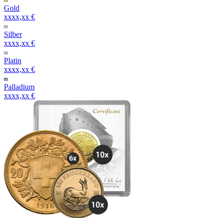
Gold
xxxx,xx €
Silber
xxxx,xx €
Platin
xxxx,xx €
Palladium
xxxx,xx €