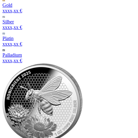
Gold
xxxx,xx €
Silber
xxxx,xx €
Platin
xxxx,xx €
Palladium
xxxx,xx €