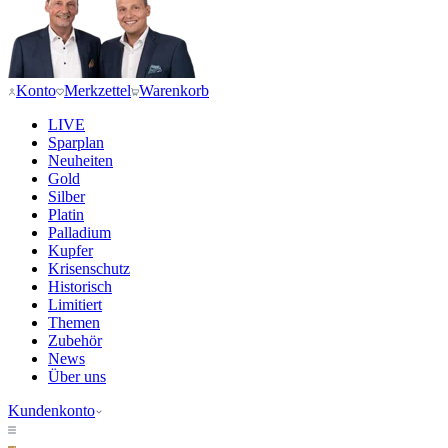
Konto
Merkzettel
Warenkorb
LIVE
Sparplan
Neuheiten
Gold
Silber
Platin
Palladium
Kupfer
Krisenschutz
Historisch
Limitiert
Themen
Zubehör
News
Über uns
Kundenkonto