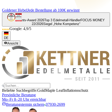
Goldener Hebel
Jede Bestellung ab 100€ gewinnt
ntv-Award 2026
Top 3 Edelmetall-Händler
FOCUS MONEY
22/2026
Siegel „Hohe Kompetenz“
Google: 4,9/5
DE
Ansicht
Beliebte Suchbegriffe:
Gold
Maple Leaf
Inflationsschutz
Persönliche Beratung
Mo–Fr 8–20 Uhr erreichbar
Beratungstermin sichern
07930-2699