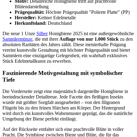
Motiv:
Detailreiche Honigbiene trifft auf prachtvolle
Blütendarstellung
Prägequalität:
Höchste Prägequalität "Polierte Platte" (PP)
Hersteller:
Kettner Edelmetalle
Herkunftsland:
Deutschland
Die neue 1 Unze
Silber
Honigbiene 2025 ist eine außergewöhnliche
Sammlermünze
, die mit ihrer
Auflage von nur 1.000 Stück
zu den
absoluten Raritäten des Jahres zählt. Diese meisterhafte Prägung
vereint kunstvolle Gestaltung mit höchster Prägequalität und bietet
Sammlern eine einzigartige Gelegenheit, ein wahrhaft exklusives
Stück Edelmetallkunst zu erwerben.
Faszinierende Motivgestaltung mit symbolischer
Tiefe
Die Vorderseite zeigt eine majestätisch dargestellte Honigbiene in
beeindruckender Detailtreue. Jede Facette des fleißigen Insekts
wurde mit größter Sorgfalt ausgearbeitet – von den filigranen
Flügeln bis zu den feinen Härchen am Körper. Der Hintergrund
wird durch ein kunstvolles Wabenmuster geprägt, das die natürliche
Umgebung der Biene perfekt einfängt.
Auf der Rückseite entfaltet sich eine prachtvolle Blüte in voller
Pracht. Die Symbiose zwischen Biene und Blüte, die für das