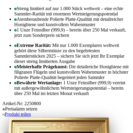
Streng limitiert auf nur 1.000 Stück weltweit – eine echte
Sammler-Rarität mit enormem Wertsteigerungspotential
Atemberaubende Polierte Platte-Qualität mit detailreicher
Honigbiene und kunstvollem Wabenmuster
1 Unze Feinsilber (999,9) – bereits über 250 Mal verkauft,
jetzt zum Sonderpreis sichern
Extreme Rarität:
Mit nur 1.000 Exemplaren weltweit
gehört diese Silbermünze zu den begehrtesten
Sammlerstücken 2025 – sichern Sie sich jetzt Ihr Exemplar
dieser streng limitierten Ausgabe
Meisterhafte Prägekunst:
Die detailreiche Honigbiene mit
filigranen Flügeln und kunstvollem Wabenmuster in höchster
Polierte Platte-Qualität begeistert jeden Sammler
Bewährte Wertanlage:
1 Unze Feinsilber (999,9) vereint
mit außergewöhnlichem Wertsteigerungspotential – bereits
über 250 Mal im letzten Monat verkauft
Artikel-Nr: 2250800
Preisalarm
setzen
Produkt
teilen