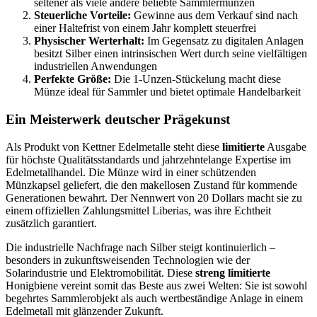
seltener als viele andere beliebte Sammlermünzen
Steuerliche Vorteile:
Gewinne aus dem Verkauf sind nach
einer Haltefrist von einem Jahr komplett steuerfrei
Physischer Werterhalt:
Im Gegensatz zu digitalen Anlagen
besitzt Silber einen intrinsischen Wert durch seine vielfältigen
industriellen Anwendungen
Perfekte Größe:
Die 1-Unzen-Stückelung macht diese
Münze ideal für Sammler und bietet optimale Handelbarkeit
Ein Meisterwerk deutscher Prägekunst
Als Produkt von Kettner Edelmetalle steht diese
limitierte
Ausgabe
für höchste Qualitätsstandards und jahrzehntelange Expertise im
Edelmetallhandel. Die Münze wird in einer schützenden
Münzkapsel geliefert, die den makellosen Zustand für kommende
Generationen bewahrt. Der Nennwert von 20 Dollars macht sie zu
einem offiziellen Zahlungsmittel Liberias, was ihre Echtheit
zusätzlich garantiert.
Die industrielle Nachfrage nach Silber steigt kontinuierlich –
besonders in zukunftsweisenden Technologien wie der
Solarindustrie und Elektromobilität. Diese
streng limitierte
Honigbiene vereint somit das Beste aus zwei Welten: Sie ist sowohl
begehrtes Sammlerobjekt als auch wertbeständige Anlage in einem
Edelmetall mit glänzender Zukunft.