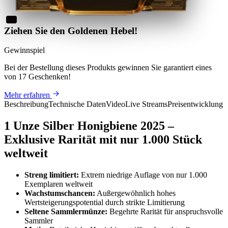
Ziehen Sie den Goldenen Hebel!
Gewinnspiel
Bei der Bestellung dieses Produkts
gewinnen Sie
garantiert eines
von 17 Geschenken
!
Mehr erfahren
Beschreibung
Technische Daten
Video
Live Streams
Preisentwicklung
1 Unze Silber Honigbiene 2025 –
Exklusive Rarität mit nur 1.000 Stück
weltweit
Streng limitiert:
Extrem niedrige Auflage von nur 1.000
Exemplaren weltweit
Wachstumschancen:
Außergewöhnlich hohes
Wertsteigerungspotential durch strikte Limitierung
Seltene Sammlermünze:
Begehrte Rarität für anspruchsvolle
Sammler